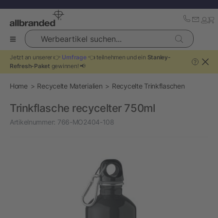
Werbeartikel suchen...
Jetzt an unserer 👉
Umfrage
👈 teilnehmen und ein
Stanley-
?
Refresh-Paket
gewinnen! 📢
Home
Recycelte Materialien
Recycelte Trinkflaschen
Trinkflasche recycelter 750ml
Artikelnummer:
766-MO2404-108