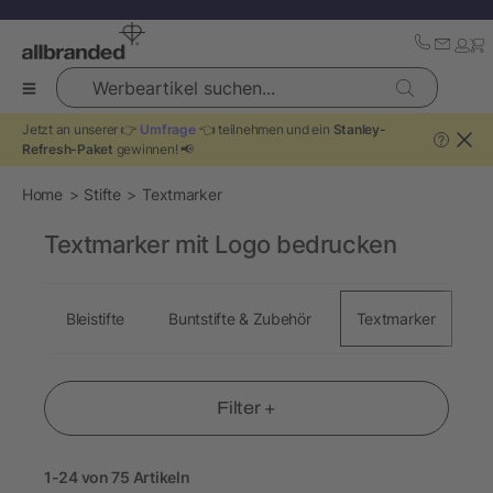
Werbeartikel suchen...
Jetzt an unserer 👉
Umfrage
👈 teilnehmen und ein
Stanley-
?
Refresh-Paket
gewinnen! 📢
Home
Stifte
Textmarker
Textmarker mit Logo bedrucken
Bleistifte
Buntstifte & Zubehör
Textmarker
W
Filter +
1-24 von 75 Artikeln