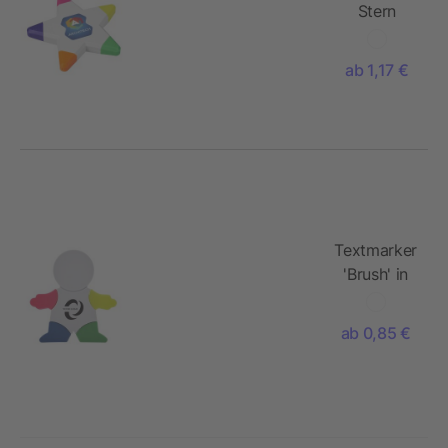
Stern
Marker
ab 1,17 €
Textmarker
'Brush' in
Figur-Form
aus
ab 0,85 €
Kunststoff