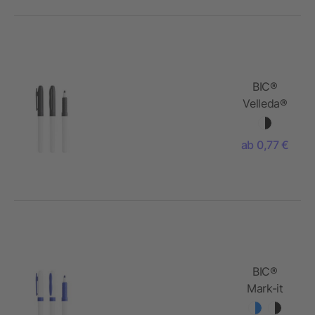
BIC®
Velleda®
White
Board
ab 0,77 €
Marker
Grip
BIC®
Mark-it
Permanent