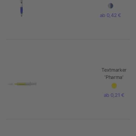
und Marker
silber mit
ab 0,42 €
farbigem Griff
Textmarker
'Pharma'
aus
Kunststoff
ab 0,21 €