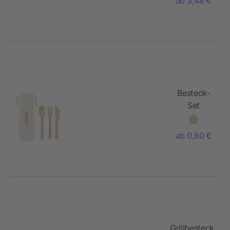
ab 3,48 €
Besteck-
Set
Bambus 3-
teilig
ab 0,80 €
Grillbesteck