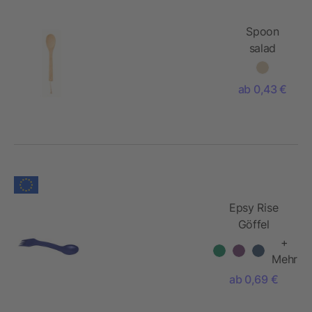
Spoon
salad
bamboo
ab 0,43 €
Epsy Rise
Göffel
+
Mehr
ab 0,69 €