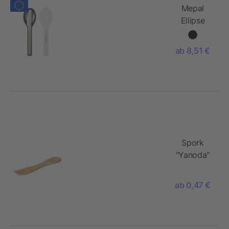
Mepal
Ellipse
Besteckset
ab 8,51 €
Spork
"Yanoda"
ab 0,47 €