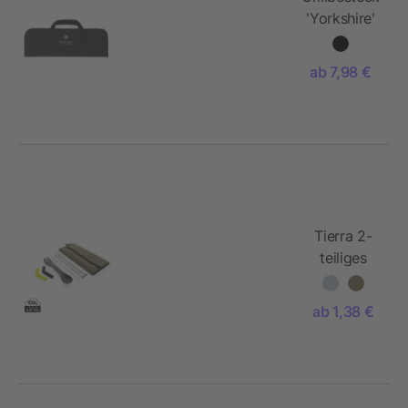
'Yorkshire'
aus
Edelstahl
ab 7,98 €
Tierra 2-
teiliges
Trinkhalm-
und
ab 1,38 €
Besteckset