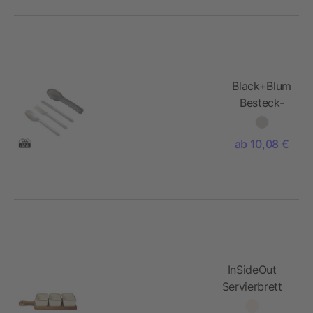
Black+Blum
Besteck-
Set
ab 10,08 €
InSideOut
Servierbrett
aus Holz mit 3