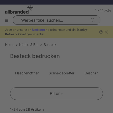
Werbeartikel suchen...
Jetzt an unserer 👉
Umfrage
👈 teilnehmen und ein
Stanley-
?
Refresh-Paket
gewinnen! 📢
Home
Küche & Bar
Besteck
Besteck bedrucken
Flaschenöffner
Schneidebretter
Geschirr
Unt
Filter +
1-24 von 28 Artikeln