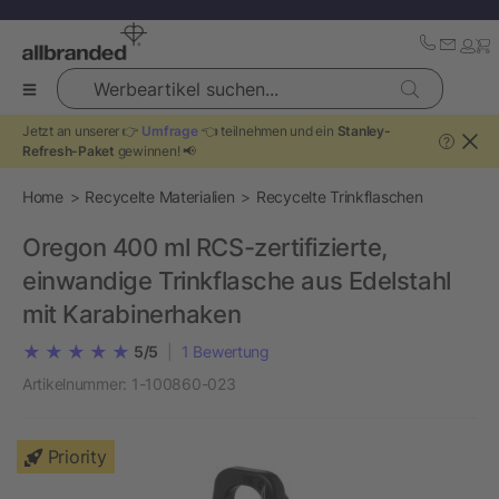
Werbeartikel suchen...
Jetzt an unserer 👉
Umfrage
👈 teilnehmen und ein
Stanley-
?
Refresh-Paket
gewinnen! 📢
Home
Recycelte Materialien
Recycelte Trinkflaschen
Oregon 400 ml RCS-zertifizierte,
einwandige Trinkflasche aus Edelstahl
mit Karabinerhaken
5/5
|
1
Bewertung
Artikelnummer:
1-100860-023
Priority