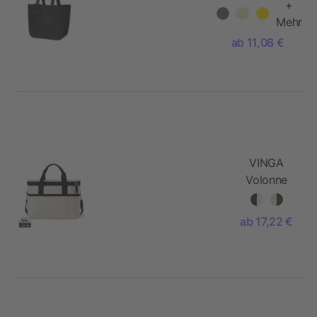
SOFTBASKET
+
Mehr
ab 11,08 €
VINGA
Volonne
AWARE™
Kühlkorb
ab 17,22 €
aus
recyceltem
Canvas