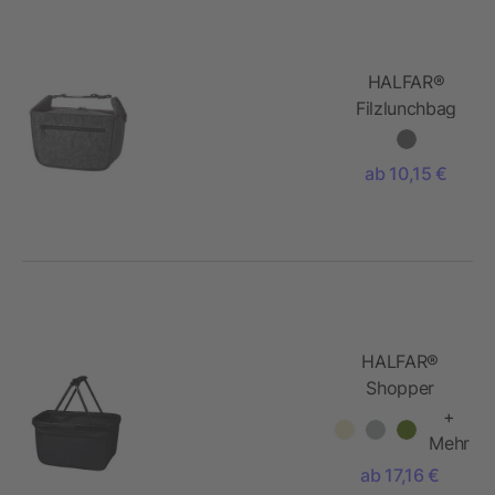
HALFAR®
Filzlunchbag
SOFTBASKET
ab 10,15 €
HALFAR®
Shopper
BLACKBASKET
+
Mehr
ab 17,16 €