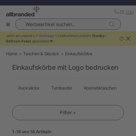
Werbeartikel suchen...
Jetzt an unserer 👉
Umfrage
👈 teilnehmen und ein
Stanley-
?
Refresh-Paket
gewinnen! 📢
Home
Taschen & Gepäck
Einkaufskörbe
Einkaufskörbe mit Logo bedrucken
Rucksäcke
Turnbeutel
Kosmetiktaschen
Fil
Filter +
1-18 von 18 Artikeln