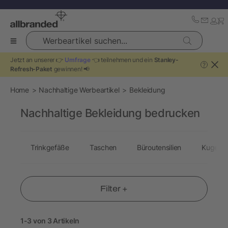
Werbeartikel suchen...
Jetzt an unserer 👉
Umfrage
👈 teilnehmen und ein
Stanley-
?
Refresh-Paket
gewinnen! 📢
Home
Nachhaltige Werbeartikel
Bekleidung
Nachhaltige Bekleidung bedrucken
Trinkgefäße
Taschen
Büroutensilien
Kugelsc
Filter +
1-3 von 3 Artikeln