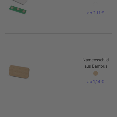
50x30mm
ab 2,11 €
Namensschild
aus Bambus
mit
Anstecknadel
ab 1,14 €