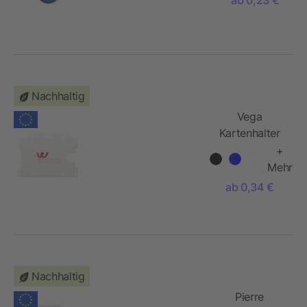
Nachhaltig
Vega
Kartenhalter
aus
+
recyceltem
Mehr
Kunststoff
ab 0,34 €
Nachhaltig
Pierre