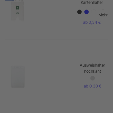
Kartenhalter
aus
+
recyceltem
Mehr
Kunststoff
ab 0,34 €
Ausweishalter
hochkant
ab 0,30 €