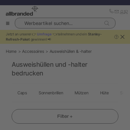
Werbeartikel suchen...
Jetzt an unserer 👉
Umfrage
👈 teilnehmen und ein
Stanley-
?
Refresh-Paket
gewinnen! 📢
Home
Accessoires
Ausweishüllen & -halter
Ausweishüllen und -halter
bedrucken
Caps
Sonnenbrillen
Mützen
Hüte
Schu
Filter +