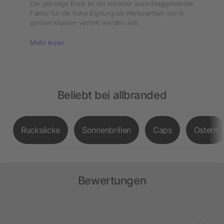
Der günstige Preis ist ein weiterer ausschlaggebender
Faktor für die hohe Eignung als Werbeartikel, der in
großen Massen verteilt werden soll.
Mehr lesen
Beliebt bei allbranded
Rucksäcke
Sonnenbrillen
Caps
Ostern
Bewertungen