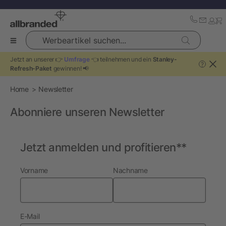
Werbeartikel suchen...
Jetzt an unserer 👉
Umfrage
👈 teilnehmen und ein
Stanley-
?
Refresh-Paket
gewinnen! 📢
Home
Newsletter
Abonniere unseren Newsletter
Jetzt anmelden und profitieren**
Vorname
Nachname
E-Mail