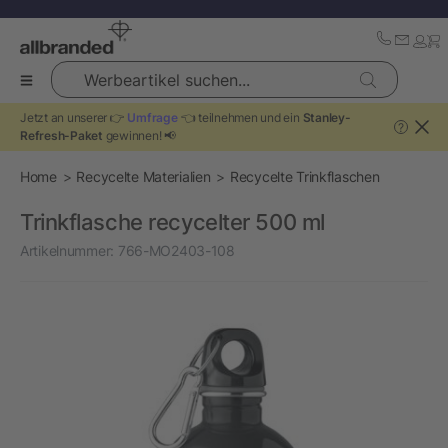
Werbeartikel suchen...
Jetzt an unserer 👉
Umfrage
👈 teilnehmen und ein
Stanley-
?
Refresh-Paket
gewinnen! 📢
Home
Recycelte Materialien
Recycelte Trinkflaschen
Trinkflasche recycelter 500 ml
Artikelnummer:
766-MO2403-108