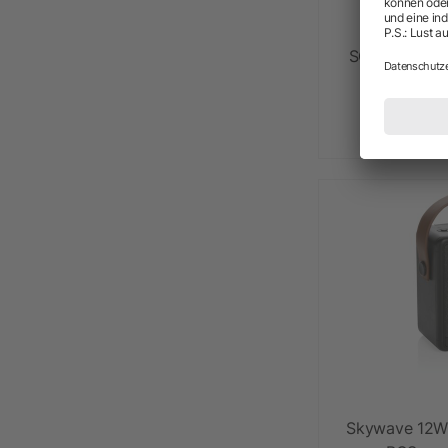
SCX.design P
Powerbank
ab
Skywave 12W 