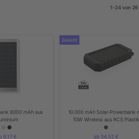
1-24 von 26 
Beliebt
bank 8000 mAh aus
10.000 mAh Solar-Powerbank m
uminium
10W Wireless aus RCS Plasti
b 9,17 €
ab 34,52 €