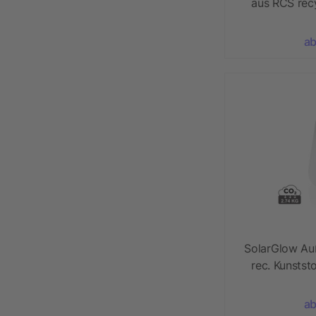
aus RCS rec
ab
SolarGlow Au
rec. Kunsts
ab