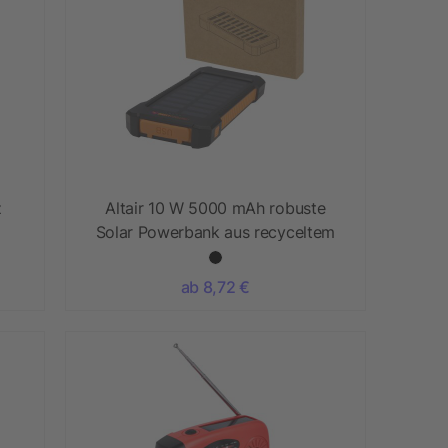
z
Altair 10 W 5000 mAh robuste
Solar Powerbank aus recyceltem
Kunststoff mit integrierter
Taschenlampe
ab 8,72 €