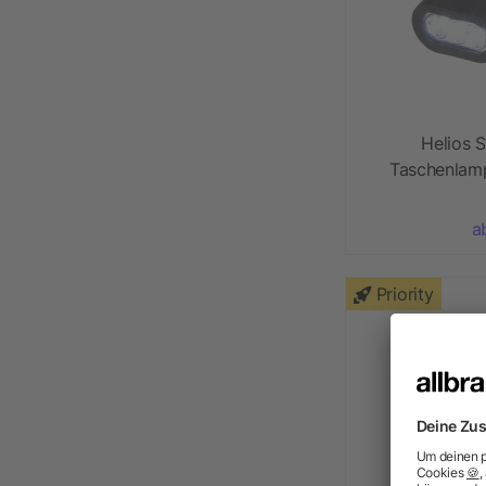
Helios 
Taschenlam
Kunststoff 
a
Priority