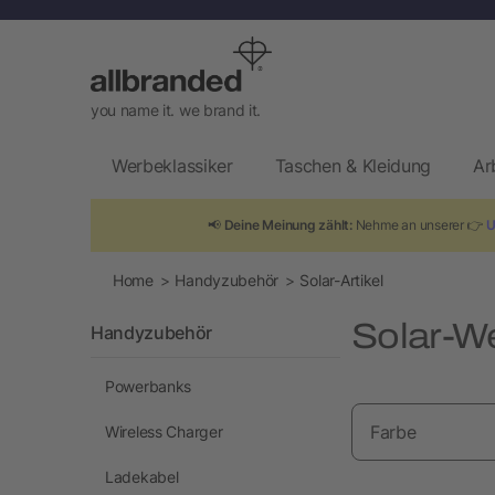
you name it. we brand it.
Werbeklassiker
Taschen & Kleidung
Ar
📢
Deine Meinung zählt:
Nehme an unserer 👉
U
Home
Handyzubehör
Solar-Artikel
Solar-We
Handyzubehör
Powerbanks
Farbe
Wireless Charger
Ladekabel