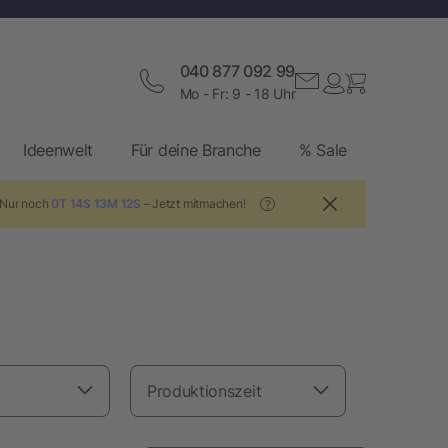
040 877 092 99
Mo - Fr: 9 - 18 Uhr
Ideenwelt
Für deine Branche
% Sale
! Nur noch
0T 14S 13M 11S
– Jetzt mitmachen!
?
Produktionszeit