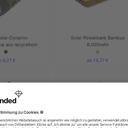
Solar-Dynamo-
Solar Powerbank Bambus
pe aus recyceltem
8.000mAh
mit Karabinerhaken
b 6,27 €
ab 14,77 €