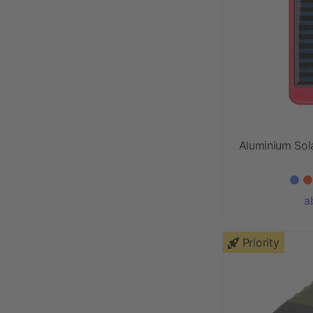
Aluminium So
a
Priority