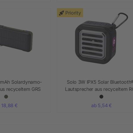
Priority
 mAh Solardynamo-
Solo 3W IPX5 Solar Bluetooth
us recyceltem GRS
Lautsprecher aus recyceltem 
nststoff
Kunststoff mit Karabinerhake
 18,88 €
ab 5,54 €