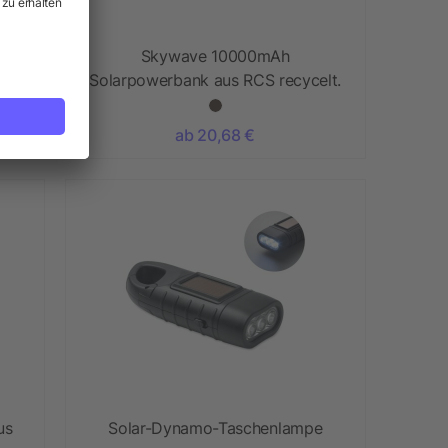
ank
Skywave 10000mAh
Solarpowerbank aus RCS recycelt.
Kunststoff
ab 20,68 €
us
Solar-Dynamo-Taschenlampe