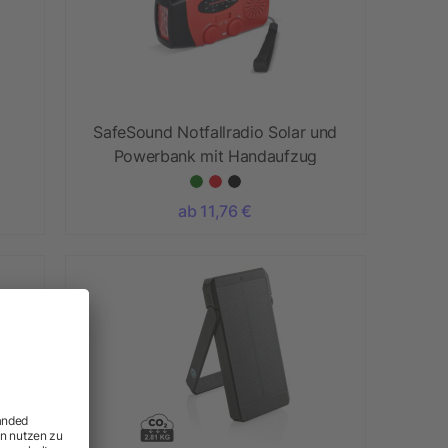
SafeSound Notfallradio Solar und
Powerbank mit Handaufzug
ab 11,76 €