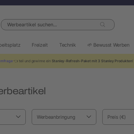
Werbeartikel suchen...
beitsplatz
Freizeit
Technik
🌱 Bewusst Werben
mfrage
👈 teil und gewinne ein
Stanley-Refresh-Paket mit 3 Stanley Produkten
rbeartikel
Werbeanbringung
Preis (€)