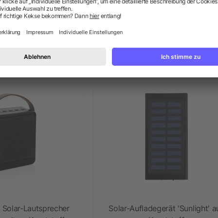
30 8000 mAh Solar
SCX.design P32 Solar-Powerb
 mit Leuchtlogo
10.000 mAh mit Leuchtlogo
 32,72 €
ab 30,20 €
Solar-Lautsprecher
Solar-Aufladegerät 'Sunlight' a