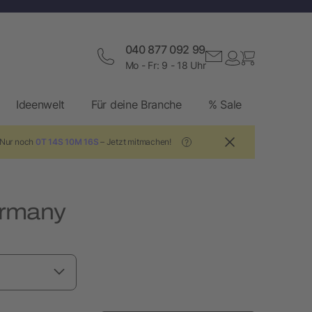
040 877 092 99
Mo - Fr: 9 - 18 Uhr
Ideenwelt
Für deine Branche
% Sale
 Nur noch
0T 14S 10M 15S
– Jetzt mitmachen!
?
ermany