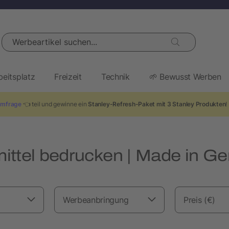
Werbeartikel suchen...
beitsplatz
Freizeit
Technik
🌱 Bewusst Werben
mfrage
👈 teil und gewinne ein
Stanley-Refresh-Paket mit 3 Stanley Produkten
!
ittel bedrucken | Made in G
Werbeanbringung
Preis (€)