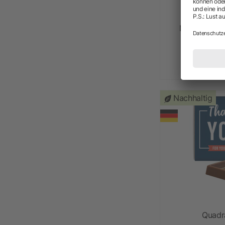
Mini Dreierl
a
Nachhaltig
Quadr