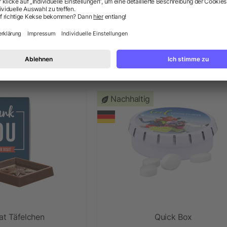
ei im Werbetütchen
Minikuchen in Gratulationsbo
b 0,52 €
ab 0,90 €
Nachhaltig
at Täfelchen
Quick Box