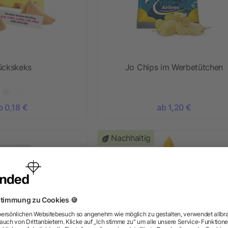
ückskeks
Jo Chips im Werbetütchen
b 0,18 €
ab 1,20 €
Nachhaltig
Neu