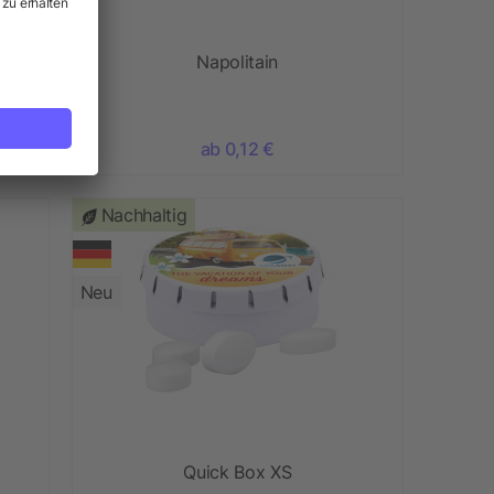
x
Napolitain
ab 0,12 €
Nachhaltig
Neu
Quick Box XS