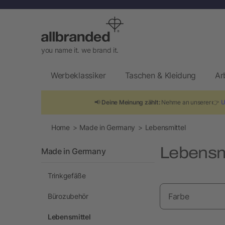
you name it. we brand it.
Werbeklassiker
Taschen & Kleidung
Ar
📢
Deine Meinung zählt:
Nehme an unserer 👉
U
Home
Made in Germany
Lebensmittel
Lebensm
Made in Germany
Trinkgefäße
Farbe
Bürozubehör
Lebensmittel