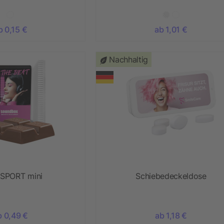
b 0,15 €
ab 1,01 €
Nachhaltig
r SPORT mini
Schiebedeckeldose
b 0,49 €
ab 1,18 €