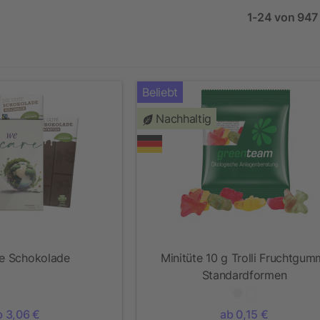
1-24 von 947 
Beliebt
Nachhaltig
te Schokolade
Minitüte 10 g Trolli Fruchtgum
Standardformen
b 3,06 €
ab 0,15 €