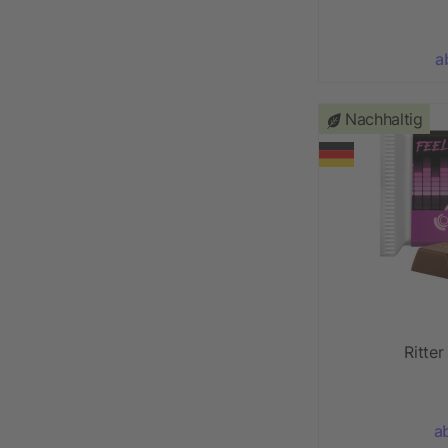
a
Nachhaltig
Ritte
a