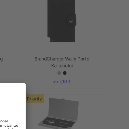
ng
BrandCharger Wally Porto
Kartenetui
ab 7,19 €
Priority