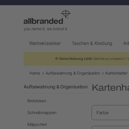
you name it. we brand it.
Werbeklassiker
Taschen & Kleidung
Ar
📢
Deine Meinung zählt:
Nehme an unserer 👉
Home
Aufbewahrung & Organisation
Kartenhalter
Kartenh
Aufbewahrung & Organisation
Brotdosen
Farbe
Schreibmappen
Mäppchen