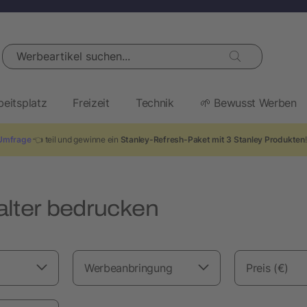
Werbeartikel suchen...
beitsplatz
Freizeit
Technik
🌱 Bewusst Werben
Umfrage
👈 teil und gewinne ein
Stanley-Refresh-Paket mit 3 Stanley Produkten
alter bedrucken
Werbeanbringung
Preis (€)