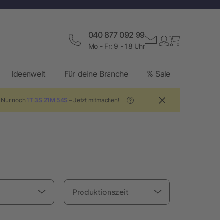
040 877 092 99
Mo - Fr: 9 - 18 Uhr
Ideenwelt
Für deine Branche
% Sale
! Nur noch
1T 3S 21M 53S
– Jetzt mitmachen!
?
Produktionszeit