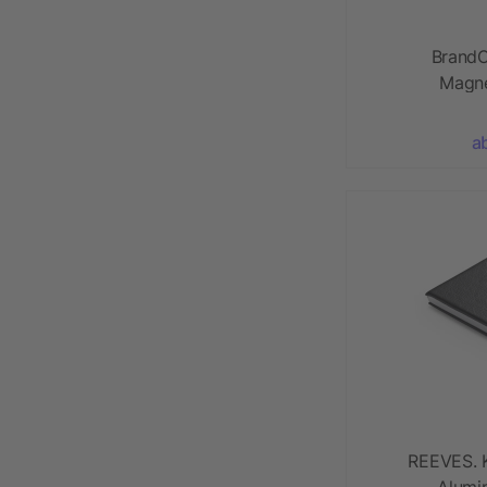
BrandC
Magne
a
REEVES. K
Alumi