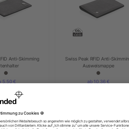
RFID Anti-Skimming
Swiss Peak RFID Anti-Skimmi
tenhalter
Ausweismappe
b 5,50 €
ab 10,36 €