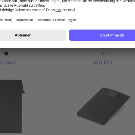
appe "Organizer"
RFID Kreditkartenhalter
b 1,46 €
ab 0,97 €