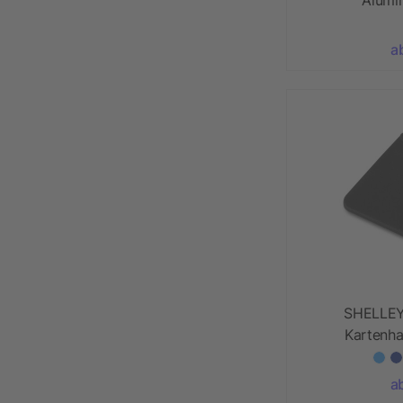
a
SHELLEY
Kartenhal
a