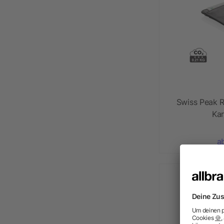
Swiss Peak 
Kar
a