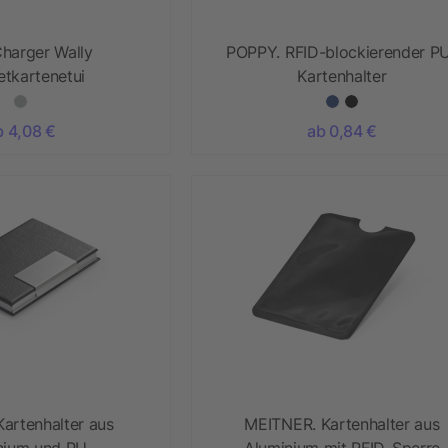
harger Wally
POPPY. RFID-blockierender P
tkartenetui
Kartenhalter
b 4,08 €
ab 0,84 €
artenhalter aus
MEITNER. Kartenhalter aus
nium und PU
Aluminium mit RFID-Sperre