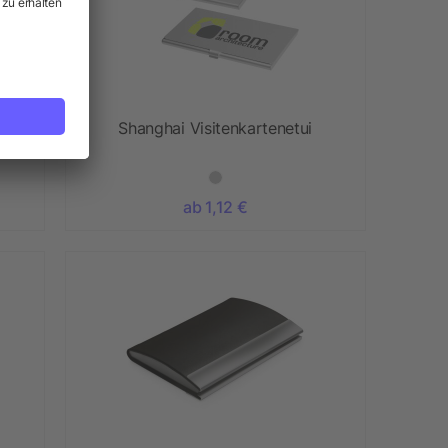
Shanghai Visitenkartenetui
ab 1,12 €