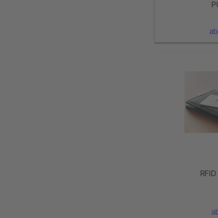
P
ab
RFID
a