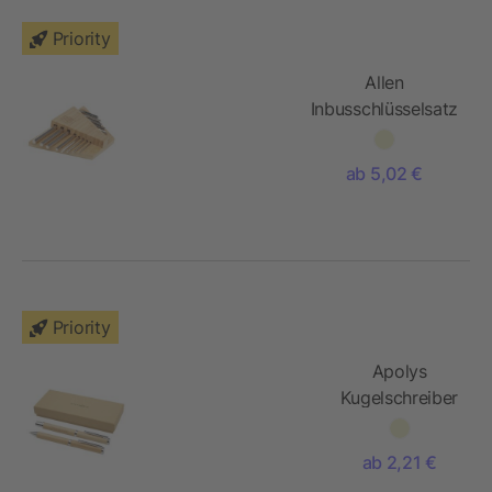
Priority
Allen
Inbusschlüsselsatz
aus Bambus
ab 5,02 €
Priority
Apolys
Kugelschreiber
und
Tintenroller
ab 2,21 €
Geschenkset