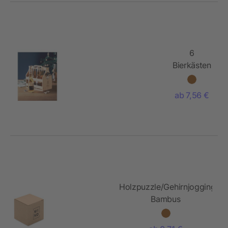
6
Bierkästen
aus
Bambus
ab 7,56 €
Holzpuzzle/Gehirnjogging
Bambus