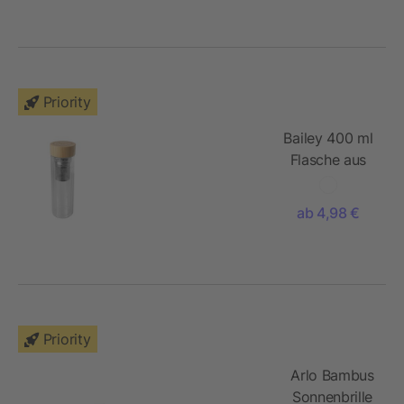
aus Bambus
Priority
Bailey 400 ml
Flasche aus
Borosilikatglas
mit Infuser
ab 4,98 €
und
Bambusdeckel
Priority
Arlo Bambus
Sonnenbrille