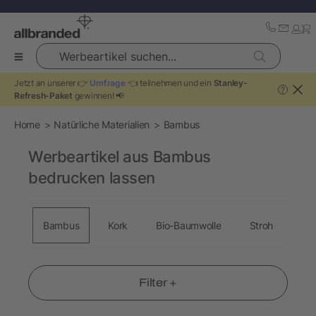
Werbeartikel suchen...
Jetzt an unserer 👉
Umfrage
👈 teilnehmen und ein
Stanley-
?
Refresh-Paket
gewinnen! 📢
Home
Natürliche Materialien
Bambus
Werbeartikel aus Bambus
bedrucken lassen
Bambus
Kork
Bio-Baumwolle
Stroh
Ho
Filter +