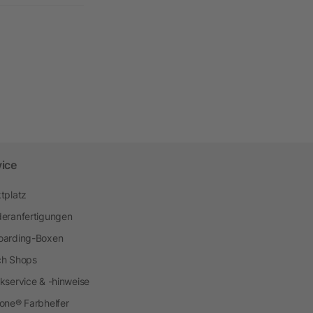
vice
tplatz
eranfertigungen
arding-Boxen
h Shops
kservice & -hinweise
one® Farbhelfer