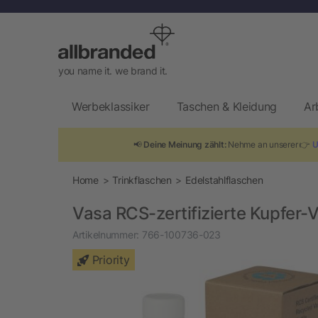
you name it. we brand it.
Werbeklassiker
Taschen & Kleidung
Ar
📢
Deine Meinung zählt:
Nehme an unserer 👉
U
Home
Trinkflaschen
Edelstahlflaschen
Vasa RCS-zertifizierte Kupfer-
Artikelnummer:
766-100736-023
Priority