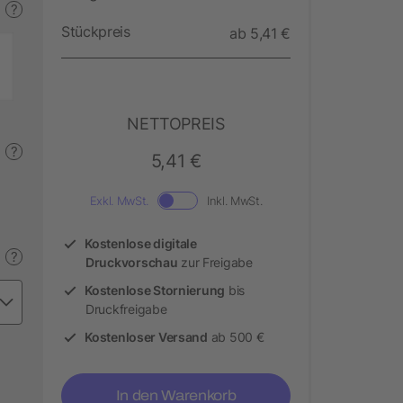
?
Stückpreis
ab 5,41 €
NETTOPREIS
?
5,41 €
Exkl. MwSt.
Inkl. MwSt.
Kostenlose digitale
?
Druckvorschau
zur Freigabe
Kostenlose Stornierung
bis
Druckfreigabe
Kostenloser Versand
ab 500 €
In den Warenkorb