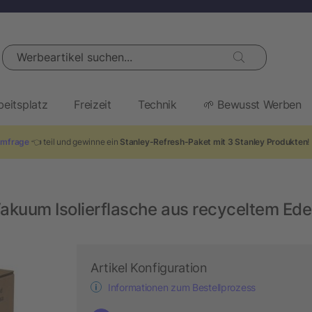
Werbeartikel suchen...
beitsplatz
Freizeit
Technik
🌱 Bewusst Werben
mfrage
👈 teil und gewinne ein
Stanley-Refresh-Paket mit 3 Stanley Produkten
!
Vakuum Isolierflasche aus recyceltem Ede
Artikel Konfiguration
Informationen zum Bestellprozess