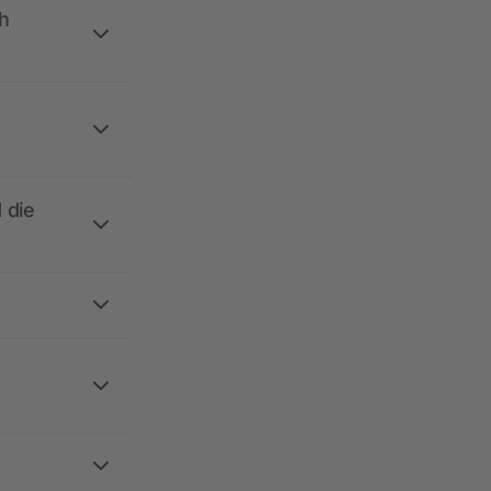
h
 die