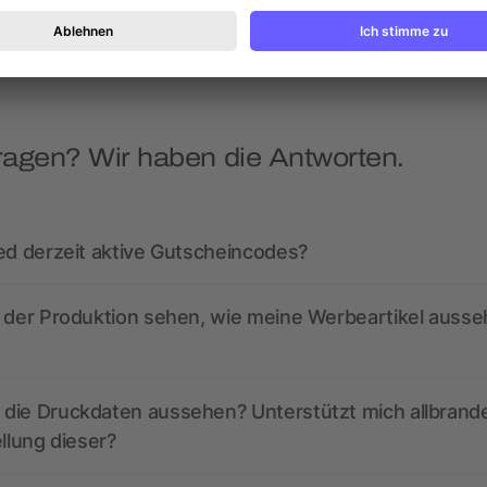
ab 4,83 €
ab 2,36 €
ragen? Wir haben die Antworten.
ed derzeit aktive Gutscheincodes?
r der Produktion sehen, wie meine Werbeartikel auss
die Druckdaten aussehen? Unterstützt mich allbrand
ellung dieser?