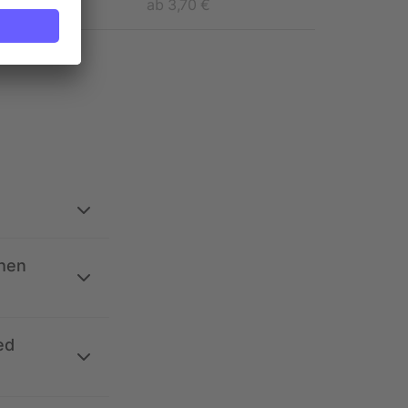
ab 3,70 €
ehen
ed