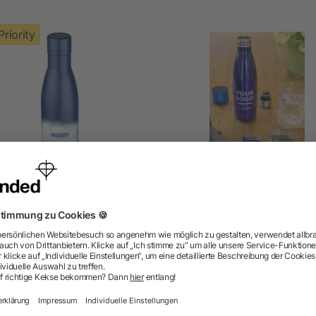
Priority
Vasa Kupfer-Vakuum
Doppelwandige Trinkflas
Isolierflasche
Bali 500ml aus Edelstah
5/5
(2)