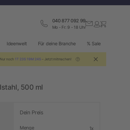
040 877 092 99
Mo - Fr: 9 - 18 Uhr
Ideenwelt
Für deine Branche
% Sale
 Nur noch
1T 23S 19M 23S
– Jetzt mitmachen!
?
lstahl, 500 ml
Dein Preis
Menge
1x