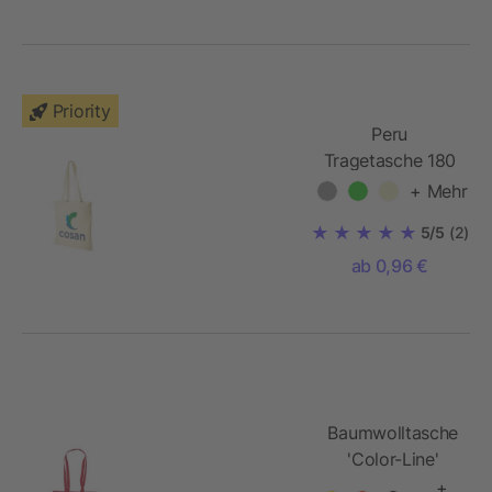
Priority
Peru
Tragetasche 180
g/m²
+ Mehr
5/5
(2)
ab 0,96 €
Baumwolltasche
'Color-Line'
+