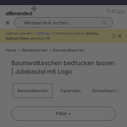
Werbeartikel suchen...
Jetzt an unserer 👉
Umfrage
👈 teilnehmen und ein
Stanley-
?
Refresh-Paket
gewinnen! 📢
Home
Werbetaschen
Baumwolltaschen
Baumwolltaschen bedrucken lassen
| Jutebeutel mit Logo
Baumwolltaschen
Papiertüten
Einkaufstaschen
Filter +