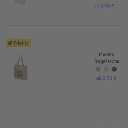
ab 0,84 €
Priority
Pheebs
Tragetasche
mit Zwickel
aus
ab 2,58 €
recycelter
Baumwolle,
210 g/m2