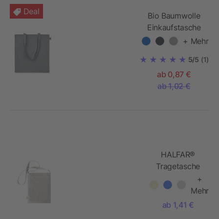
Deal
Bio Baumwolle
Einkaufstasche
verschiedene
+ Mehr
Farben
5/5
(1)
ab 0,87 €
ab 1,02 €
HALFAR®
Tragetasche
PLANET
+
Mehr
ab 1,41 €