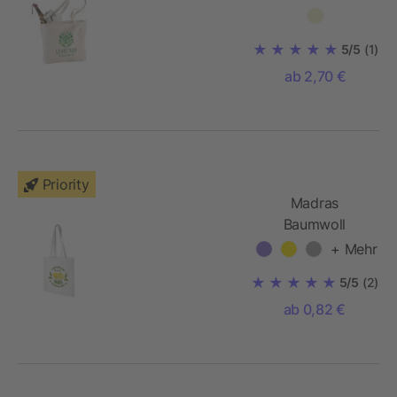
Tragetasche
5/5
(1)
ab 2,70 €
Priority
Madras
Baumwoll
Tragetasche
+ Mehr
140g/m²
5/5
(2)
ab 0,82 €