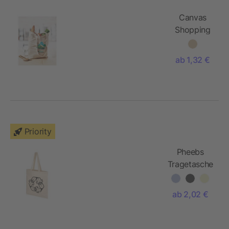
Canvas
Shopping
Tasche
270g/m²
ab 1,32 €
Priority
Pheebs
Tragetasche
aus
recycelter
ab 2,02 €
Baumwolle,
210 g/m²