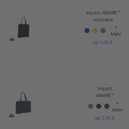
Impact AWARE™
recycelte
Baumwolltasche
+
145gr mit
Mehr
Boden
ab 1,60 €
Impact
AWARE™
recycelte
+
Baumwoll-
Mehr
Shopper
ab 2,76 €
145gr