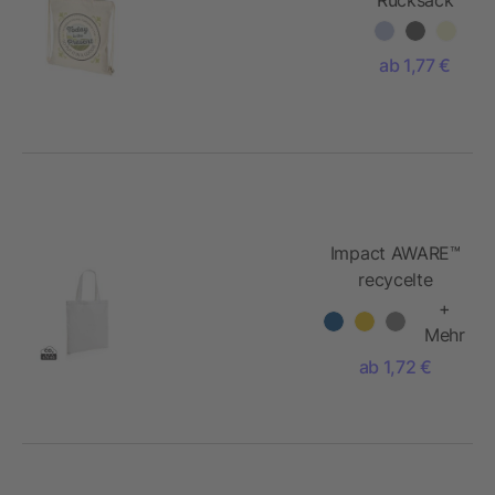
mit
Kordelzug
ab 1,77 €
aus
recycelter
Baumwolle,
210 g/m²
Impact AWARE™
recycelte
Baumwolltasche
+
145gr
Mehr
ab 1,72 €