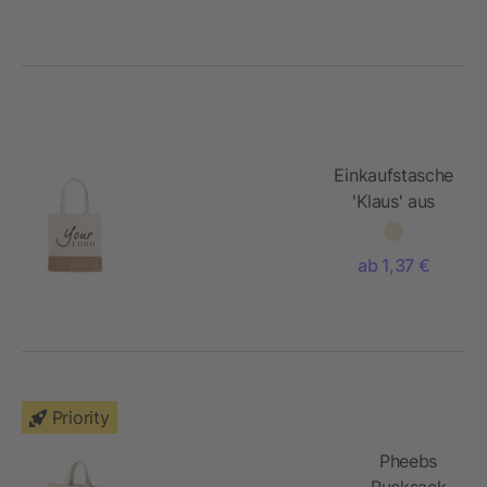
Einkaufstasche
'Klaus' aus
Baumwolle
ab 1,37 €
Priority
Pheebs
Rucksack