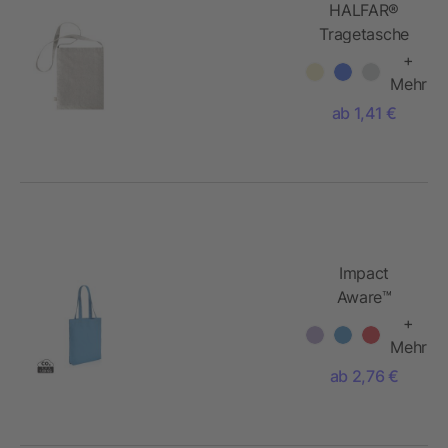
HALFAR®
Tragetasche
PLANET
+
Mehr
ab 1,41 €
Impact
Aware™
285g/m²
+
Tragetasche
Mehr
aus
ab 2,76 €
recyceltem
Canvas