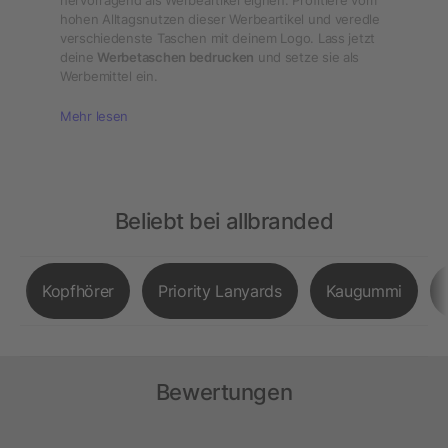
hervorragend als Werbeartikel eignen. Profitiere vom
hohen Alltagsnutzen dieser Werbeartikel und veredle
verschiedenste Taschen mit deinem Logo. Lass jetzt
deine
Werbetaschen bedrucken
und setze sie als
Werbemittel ein.
Mehr lesen
Beliebt bei allbranded
Kopfhörer
Priority Lanyards
Kaugummi
Bewertungen