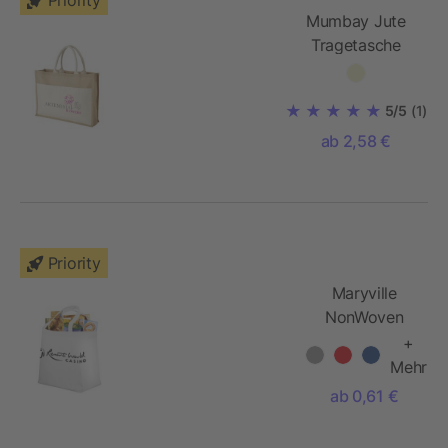
Priority
Mumbay Jute
Tragetasche
5/5
(1)
ab 2,58 €
Priority
Maryville
NonWoven
Shopper
+
Mehr
ab 0,61 €