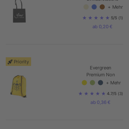
'Berlin aus
+ Mehr
Kunststofffasern
5/5
(1)
ab 0,20 €
Priority
Evergreen
Premium Non
Woven
+ Mehr
Sportbeutel
4.7/5
(3)
ab 0,36 €