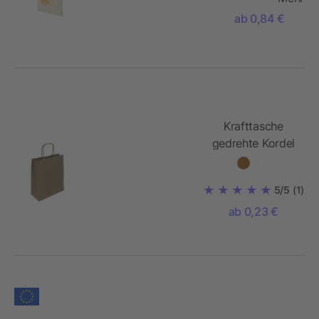
ab 0,84 €
Krafttasche
gedrehte Kordel
5/5
(1)
ab 0,23 €