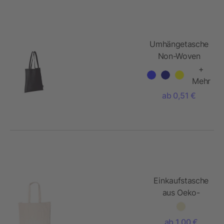
Umhängetasche
Non-Woven
75g/m²
+
Mehr
ab 0,51 €
Einkaufstasche
aus Oeko-
Tex®
Baumwolle
ab 1,00 €