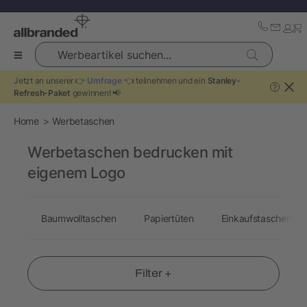
Werbeartikel suchen...
Jetzt an unserer 👉
Umfrage
👈 teilnehmen und ein
Stanley-
?
Refresh-Paket
gewinnen! 📢
Home
Werbetaschen
Werbetaschen bedrucken mit
eigenem Logo
Baumwolltaschen
Papiertüten
Einkaufstaschen
Filter +