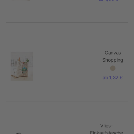
(220 g/m2)
Imogen
Canvas
Shopping
Tasche
270g/m²
ab 1,32 €
Vlies-
Einkaufstasche