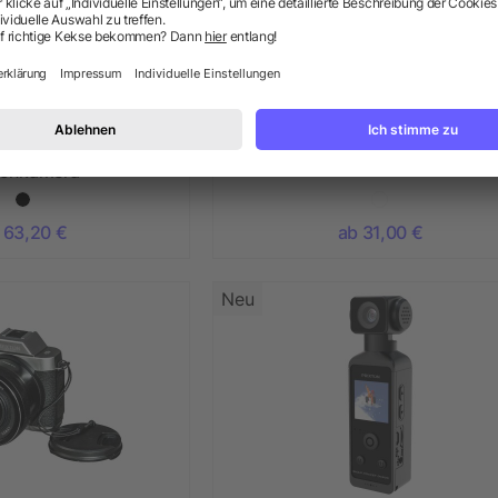
00 5K Dual Screen
WIFI Drohne
ionkamera
 63,20 €
ab 31,00 €
Neu