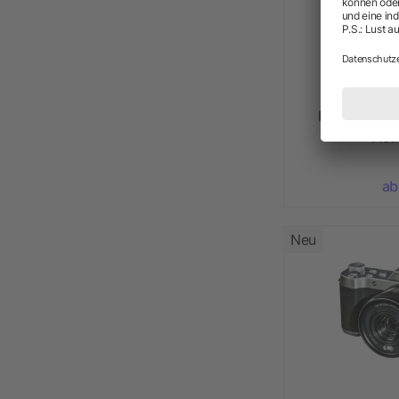
Prixton DV8
Act
ab
Neu