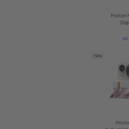
Prixton
Dig
ab
Neu
Prixto