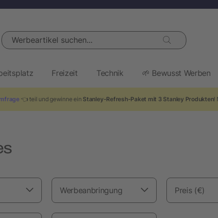
Werbeartikel suchen...
beitsplatz
Freizeit
Technik
🌱 Bewusst Werben
mfrage
👈 teil und gewinne ein
Stanley-Refresh-Paket mit 3 Stanley Produkten
!
es
Werbeanbringung
Preis (€)