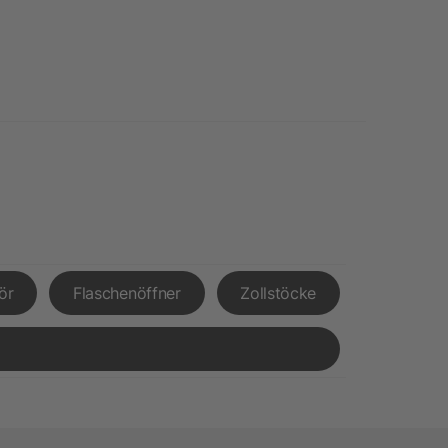
ör
Flaschenöffner
Zollstöcke