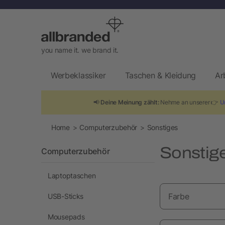
you name it. we brand it.
Werbeklassiker
Taschen & Kleidung
Ar
📢
Deine Meinung zählt:
Nehme an unserer 👉
U
Home
Computerzubehör
Sonstiges
Sonstig
Computerzubehör
Laptoptaschen
Farbe
USB-Sticks
Mousepads