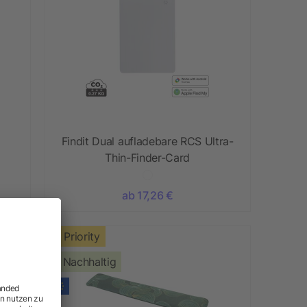
Findit Dual aufladebare RCS Ultra-
Thin-Finder-Card
ab 17,26 €
Priority
Nachhaltig