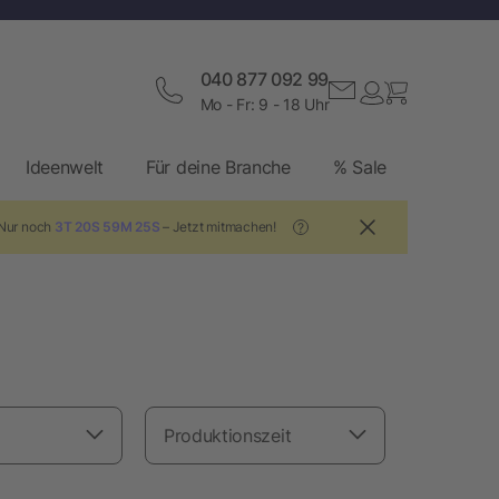
040 877 092 99
Mo - Fr: 9 - 18 Uhr
Ideenwelt
Für deine Branche
% Sale
 Nur noch
3T 20S 59M 24S
– Jetzt mitmachen!
?
Produktionszeit