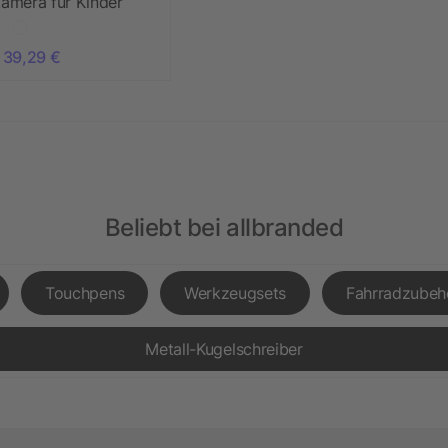
kamera für Kinder
 39,29 €
Beliebt bei allbranded
Touchpens
Werkzeugsets
Fahrradzubeh
Metall-Kugelschreiber