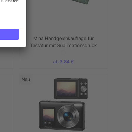
Mina Handgelenkauflage für
Tastatur mit Sublimationsdruck
ab 3,84 €
Neu