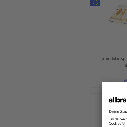
Lumin Mauspa
F
a