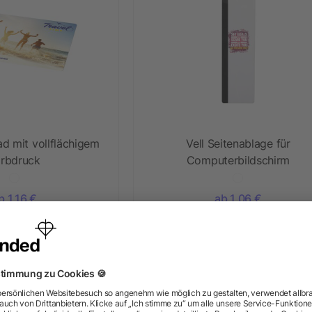
d mit vollflächigem
Vell Seitenablage für
arbdruck
Computerbildschirm
b 1,16 €
ab 1,06 €