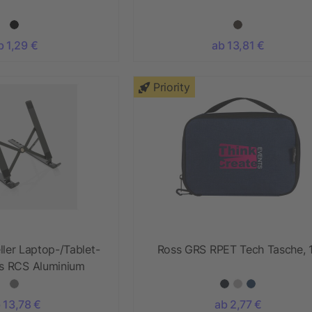
b 1,29 €
ab 13,81 €
Priority
ller Laptop-/Tablet-
Ross GRS RPET Tech Tasche, 1
us RCS Aluminium
 13,78 €
ab 2,77 €