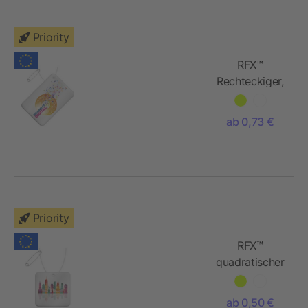
Priority
RFX™
Rechteckiger,
reflektierender
PVC-
ab 0,73 €
Aufhänger,
klein
Priority
RFX™
quadratischer
reflektierender
PVC-
ab 0,50 €