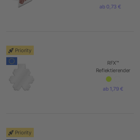
Schnapparmband
ab 0,73 €
Priority
RFX™
Reflektierender
TPU-Magnet
Schneeflocke
ab 1,79 €
Priority