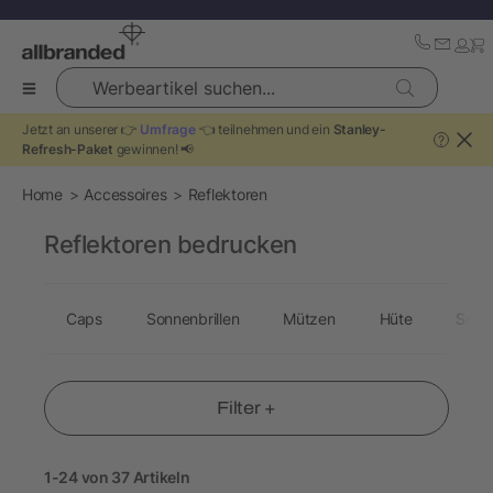
Werbeartikel suchen...
Jetzt an unserer 👉
Umfrage
👈 teilnehmen und ein
Stanley-
?
Refresh-Paket
gewinnen! 📢
Home
Accessoires
Reflektoren
Reflektoren bedrucken
Caps
Sonnenbrillen
Mützen
Hüte
Schu
Filter +
1-24 von 37 Artikeln