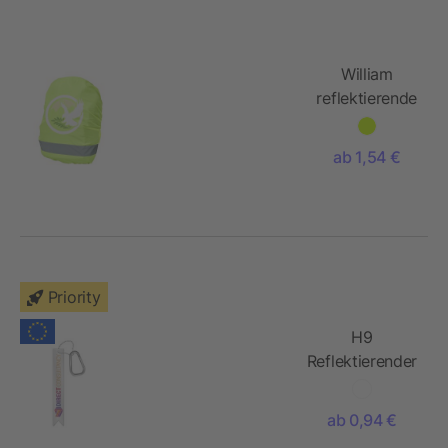
William
reflektierende
und
wasserdichte
ab 1,54 €
Taschenhülle
Priority
H9
Reflektierender
Anhänger mit
Karabiner
ab 0,94 €