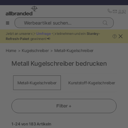
Werbeartikel suchen...
Jetzt an unserer 👉
Umfrage
👈 teilnehmen und ein
Stanley-
?
Refresh-Paket
gewinnen! 📢
Home
Kugelschreiber
Metall-Kugelschreiber
Metall Kugelschreiber bedrucken
Metall-Kugelschreiber
Kunststoff-Kugelschreiber
Filter +
1-24 von 183 Artikeln