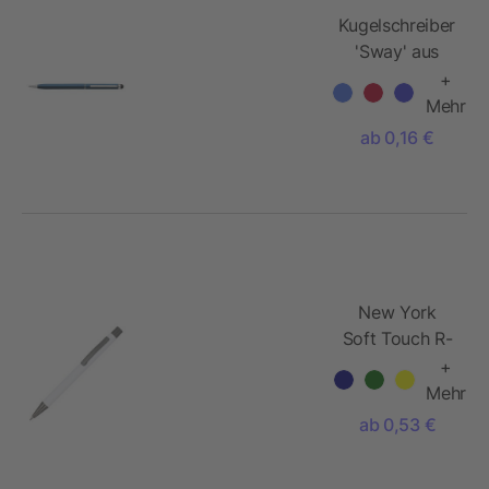
Kugelschreiber
'Sway' aus
Aluminium
+
Mehr
ab 0,16 €
New York
Soft Touch R-
AL blaue Tinte
+
Mehr
ab 0,53 €