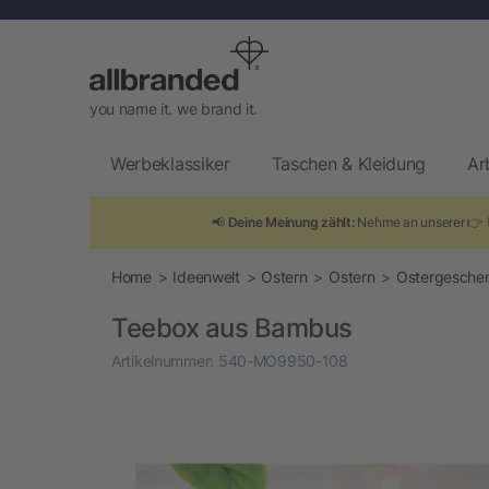
you name it. we brand it.
Werbeklassiker
Taschen & Kleidung
Ar
📢
Deine Meinung zählt:
Nehme an unserer 👉
Home
Ideenwelt
Ostern
Ostern
Ostergesche
Teebox aus Bambus
Artikelnummer:
540-MO9950-108