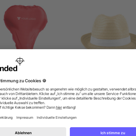
Satteldecke 'Basic' aus
Natur Strohhut
Polyester
ab 0,19 €
ab 1,47 €