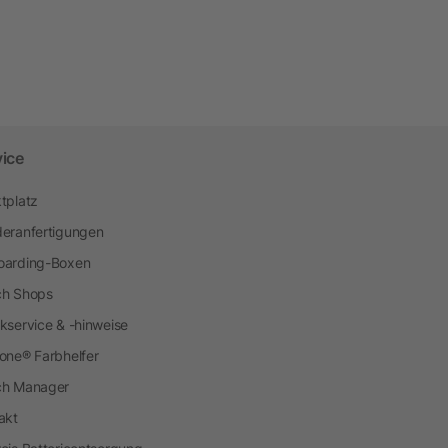
vice
tplatz
eranfertigungen
arding-Boxen
h Shops
kservice & -hinweise
one® Farbhelfer
ch Manager
akt