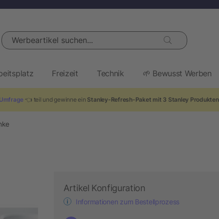
Werbeartikel suchen...
beitsplatz
Freizeit
Technik
🌱 Bewusst Werben
Umfrage
👈 teil und gewinne ein
Stanley-Refresh-Paket mit 3 Stanley Produkte
nke
Artikel Konfiguration
Informationen zum Bestellprozess