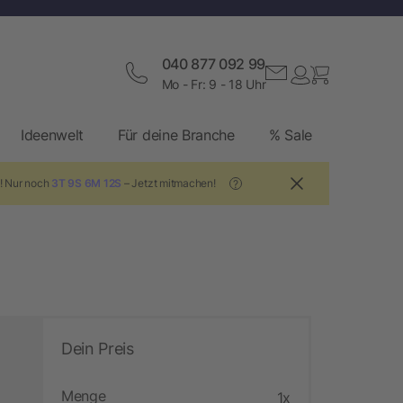
040 877 092 99
Mo - Fr: 9 - 18 Uhr
Ideenwelt
Für deine Branche
% Sale
n
! Nur noch
3T 9S 6M 11S
– Jetzt mitmachen!
?
Dein Preis
Menge
1x