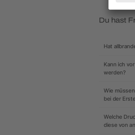
Du hast F
Hat allbrand
Kann ich vo
werden?
Wie müssen 
bei der Erst
Welche Druc
diese von a