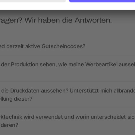
ragen? Wir haben die Antworten.
ed derzeit aktive Gutscheincodes?
r der Produktion sehen, wie meine Werbeartikel auss
die Druckdaten aussehen? Unterstützt mich allbrand
ellung dieser?
ktechnik wird verwendet und worin unterscheidet sic
nderen?