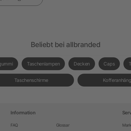
Beliebt bei allbranded
gummi
Taschenlampen
Decken
Caps
Taschenschirme
Kofferanhäng
Information
Ser
FAQ
Glossar
Mark