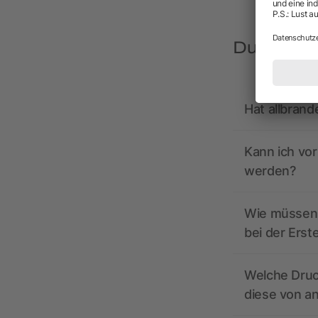
Du hast F
Hat allbrand
Kann ich vo
werden?
Wie müssen 
bei der Erst
Welche Druc
diese von a