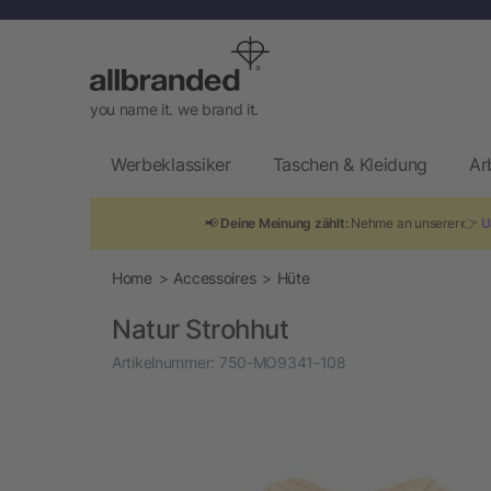
you name it. we brand it.
Werbeklassiker
Taschen & Kleidung
Ar
📢
Deine Meinung zählt:
Nehme an unserer 👉
U
Home
Accessoires
Hüte
Natur Strohhut
Artikelnummer:
750-MO9341-108