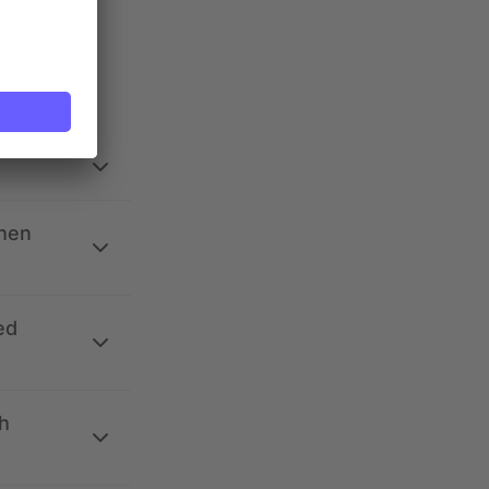
ehen
ed
h