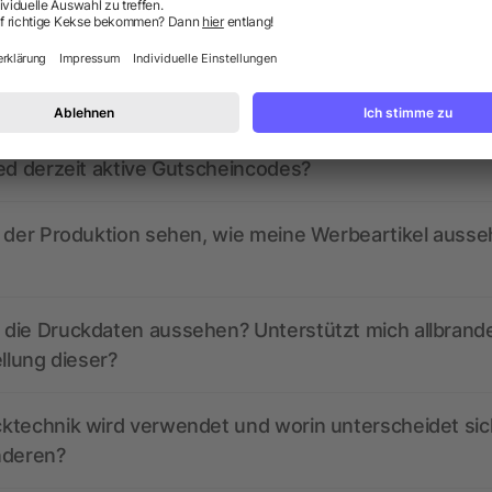
ragen? Wir haben die Antworten.
ed derzeit aktive Gutscheincodes?
r der Produktion sehen, wie meine Werbeartikel auss
die Druckdaten aussehen? Unterstützt mich allbrand
ellung dieser?
ktechnik wird verwendet und worin unterscheidet sic
nderen?