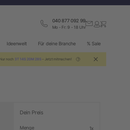
040 877 092 99
Mo - Fr: 9 - 18 Uhr
Ideenwelt
Für deine Branche
% Sale
 Nur noch
3T 14S 20M 27S
– Jetzt mitmachen!
?
Dein Preis
Menge
1x