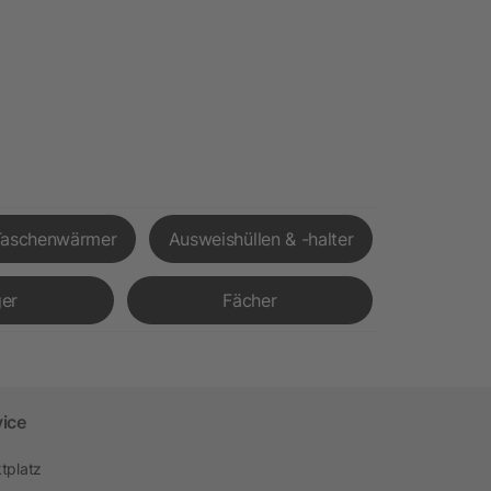
Taschenwärmer
Ausweishüllen & -halter
er
Fächer
vice
tplatz