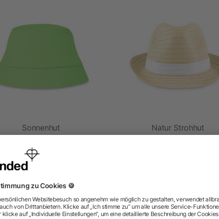
Sonnenhut
Natur Strohhut
ab 0,71 €
ab 1,47 €