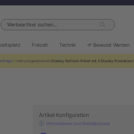
Werbeartikel suchen...
beitsplatz
Freizeit
Technik
🌱 Bewusst Werben
mfrage
👈 teil und gewinne ein
Stanley-Refresh-Paket mit 3 Stanley Produkten
!
Artikel Konfiguration
Informationen zum Bestellprozess