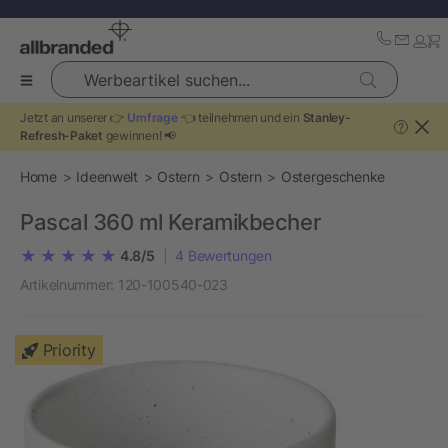
Werbeartikel suchen...
Jetzt an unserer 👉
Umfrage
👈 teilnehmen und ein
Stanley-
?
Refresh-Paket
gewinnen! 📢
Home
Ideenwelt
Ostern
Ostern
Ostergeschenke
Pascal 360 ml Keramikbecher
4.8/5
|
4
Bewertungen
Artikelnummer:
120-100540-023
Priority