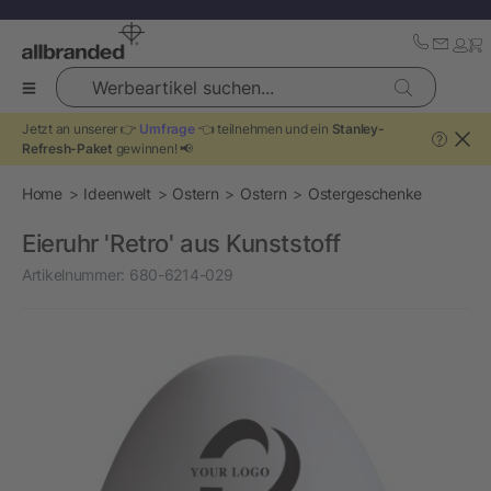
Werbeartikel suchen...
Jetzt an unserer 👉
Umfrage
👈 teilnehmen und ein
Stanley-
?
Refresh-Paket
gewinnen! 📢
Home
Ideenwelt
Ostern
Ostern
Ostergeschenke
Eieruhr 'Retro' aus Kunststoff
Artikelnummer:
680-6214-029