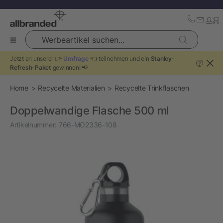
Werbeartikel suchen...
Jetzt an unserer 👉
Umfrage
👈 teilnehmen und ein
Stanley-
?
Refresh-Paket
gewinnen! 📢
Home
Recycelte Materialien
Recycelte Trinkflaschen
Doppelwandige Flasche 500 ml
Artikelnummer:
766-MO2336-108