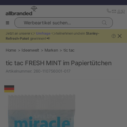
Werbeartikel suchen...
Jetzt an unserer 👉
Umfrage
👈 teilnehmen und ein
Stanley-
?
Refresh-Paket
gewinnen! 📢
Home
Ideenwelt
Marken
tic tac
tic tac FRESH MINT im Papiertütchen
Artikelnummer:
260-110756001-017