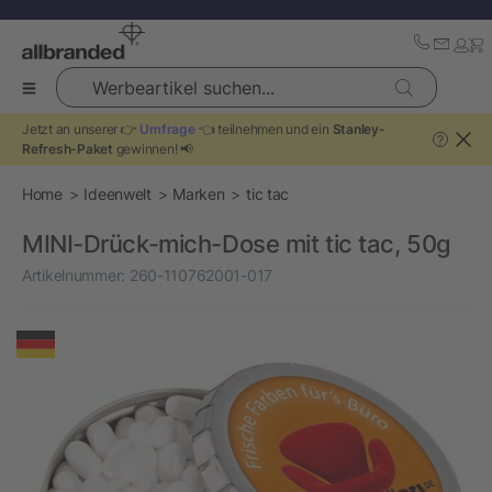
Werbeartikel suchen...
Jetzt an unserer 👉
Umfrage
👈 teilnehmen und ein
Stanley-
?
Refresh-Paket
gewinnen! 📢
Home
Ideenwelt
Marken
tic tac
MINI-Drück-mich-Dose mit tic tac, 50g
Artikelnummer:
260-110762001-017