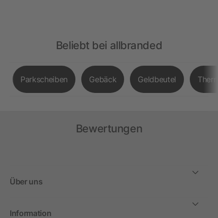
Beliebt bei allbranded
Parkscheiben
Gebäck
Geldbeutel
Therm
Bewertungen
Über uns
Information