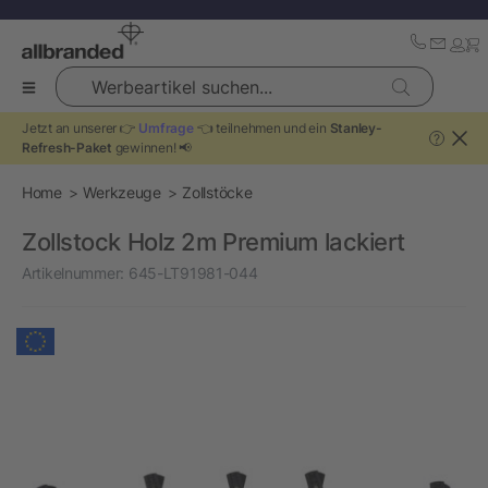
Werbeartikel suchen...
Jetzt an unserer 👉
Umfrage
👈 teilnehmen und ein
Stanley-
?
Refresh-Paket
gewinnen! 📢
Home
Werkzeuge
Zollstöcke
Zollstock Holz 2m Premium lackiert
Artikelnummer:
645-LT91981-044