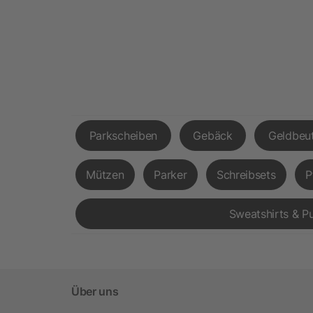
Parkscheiben
Gebäck
Geldbeut
Mützen
Parker
Schreibsets
P
Sweatshirts & Pu
Über uns