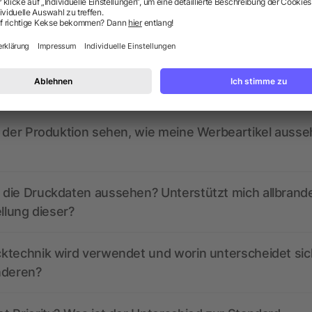
ragen? Wir haben die Antworten.
ed derzeit aktive Gutscheincodes?
r der Produktion sehen, wie meine Werbeartikel auss
die Druckdaten aussehen? Unterstützt mich allbrand
ellung dieser?
ktechnik wird verwendet und worin unterscheidet sic
nderen?