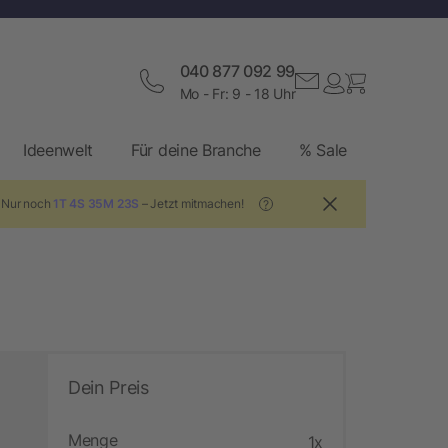
040 877 092 99
Mo - Fr: 9 - 18 Uhr
Ideenwelt
Für deine Branche
% Sale
! Nur noch
1T 4S 35M 22S
– Jetzt mitmachen!
?
Dein Preis
Menge
1x