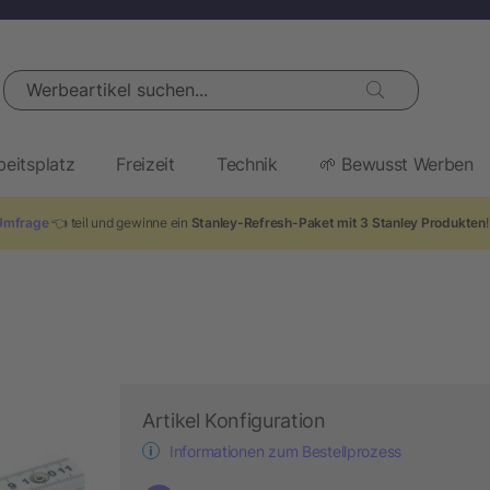
Werbeartikel suchen...
beitsplatz
Freizeit
Technik
🌱 Bewusst Werben
Umfrage
👈 teil und gewinne ein
Stanley-Refresh-Paket mit 3 Stanley Produkten
Artikel Konfiguration
Informationen zum Bestellprozess