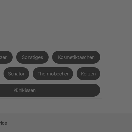
tzer
Sonstiges
Kosmetiktaschen
Senator
Thermobecher
Kerzen
Kühlkissen
vice