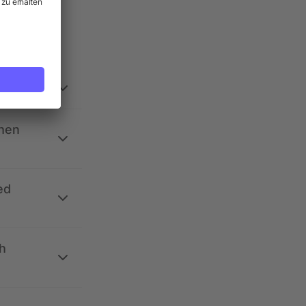
ehen
ed
h