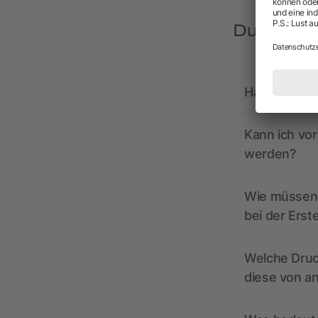
Du hast F
Hat allbrand
Kann ich vo
werden?
Wie müssen 
bei der Erst
Welche Druc
diese von a