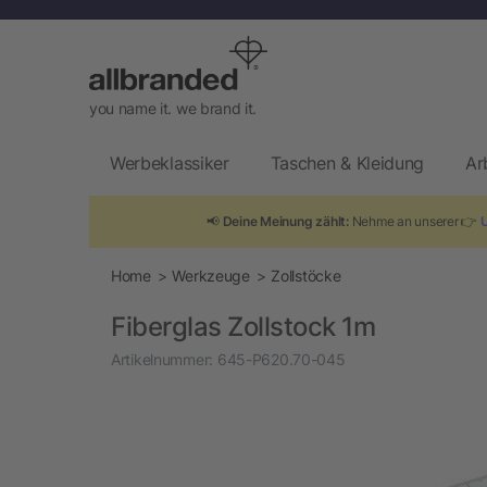
you name it. we brand it.
Werbeklassiker
Taschen & Kleidung
Ar
📢
Deine Meinung zählt:
Nehme an unserer 👉
Home
Werkzeuge
Zollstöcke
Fiberglas Zollstock 1m
Artikelnummer:
645-P620.70-045