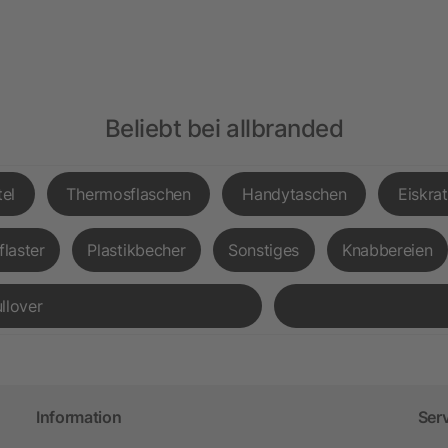
Beliebt bei allbranded
el
Thermosflaschen
Handytaschen
Eiskra
flaster
Plastikbecher
Sonstiges
Knabbereien
llover
Information
Ser