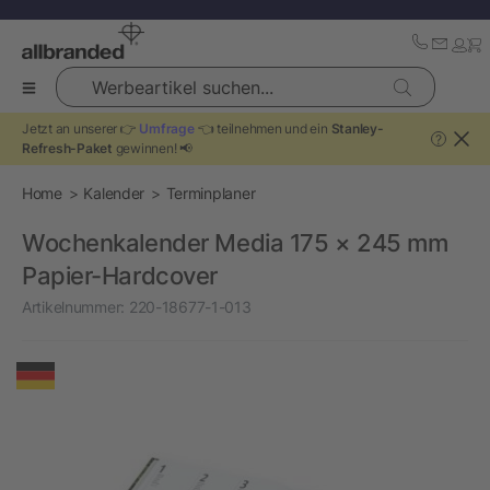
Werbeartikel suchen...
Jetzt an unserer 👉
Umfrage
👈 teilnehmen und ein
Stanley-
?
Refresh-Paket
gewinnen! 📢
Home
Kalender
Terminplaner
Wochenkalender Media 175 × 245 mm
Papier-Hardcover
Artikelnummer:
220-18677-1-013