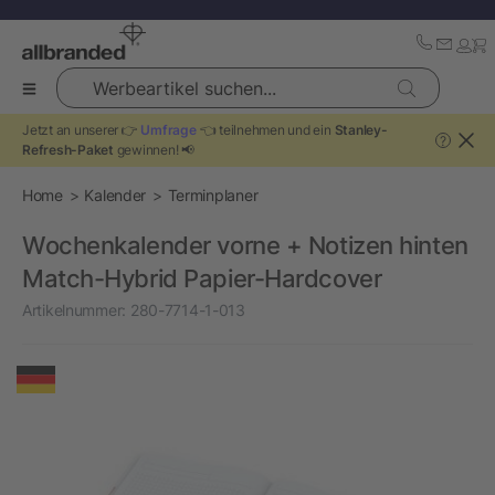
Werbeartikel suchen...
Jetzt an unserer 👉
Umfrage
👈 teilnehmen und ein
Stanley-
?
Refresh-Paket
gewinnen! 📢
Home
Kalender
Terminplaner
Wochenkalender vorne + Notizen hinten
Match-Hybrid Papier-Hardcover
Artikelnummer:
280-7714-1-013