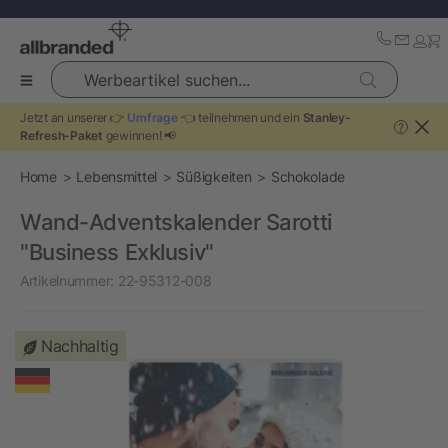
Werbeartikel suchen...
Jetzt an unserer 👉
Umfrage
👈 teilnehmen und ein
Stanley-
?
Refresh-Paket
gewinnen! 📢
Home
Lebensmittel
Süßigkeiten
Schokolade
Wand-Adventskalender Sarotti
"Business Exklusiv"
Artikelnummer:
22-95312-008
Nachhaltig