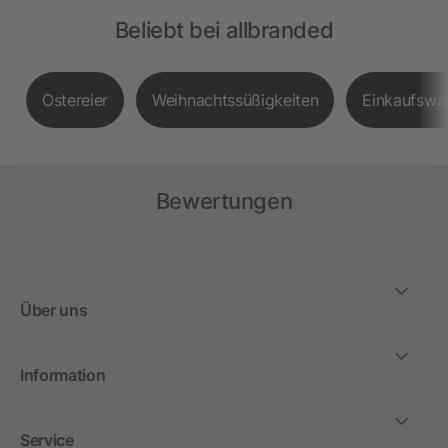
Beliebt bei allbranded
Ostereier
Weihnachtssüßigkeiten
Einkaufswa
Bewertungen
Über uns
Information
Service