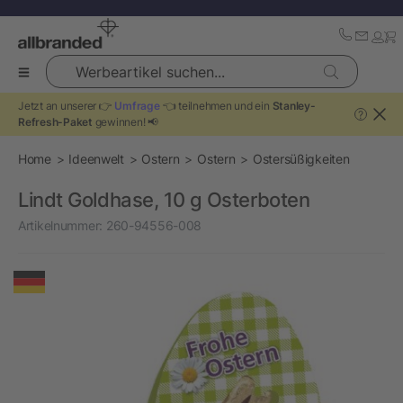
Werbeartikel suchen...
Jetzt an unserer 👉
Umfrage
👈 teilnehmen und ein
Stanley-
?
Refresh-Paket
gewinnen! 📢
Home
Ideenwelt
Ostern
Ostern
Ostersüßigkeiten
Lindt Goldhase, 10 g Osterboten
Artikelnummer:
260-94556-008