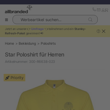
Werbeartikel suchen...
Jetzt an unserer 👉
Umfrage
👈 teilnehmen und ein
Stanley-
?
Refresh-Paket
gewinnen! 📢
Home
Bekleidung
Poloshirts
Star Poloshirt für Herren
Artikelnummer:
300-R6638-023
Priority