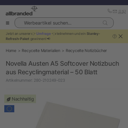
Werbeartikel suchen...
Jetzt an unserer 👉
Umfrage
👈 teilnehmen und ein
Stanley-
?
Refresh-Paket
gewinnen! 📢
Home
Recycelte Materialien
Recycelte Notizbücher
Novella Austen A5 Softcover Notizbuch
aus Recyclingmaterial – 50 Blatt
Artikelnummer:
280-210249-023
Nachhaltig