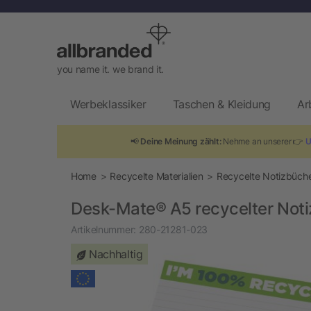
you name it. we brand it.
Werbeklassiker
Taschen & Kleidung
Ar
📢
Deine Meinung zählt:
Nehme an unserer 👉
U
Home
Recycelte Materialien
Recycelte Notizbüch
Desk-Mate® A5 recycelter Noti
Artikelnummer:
280-21281-023
Nachhaltig