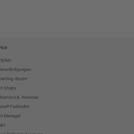
vice
tplatz
eranfertigungen
arding-Boxen
h Shops
kservice & -hinweise
one® Farbhelfer
ch Manager
akt