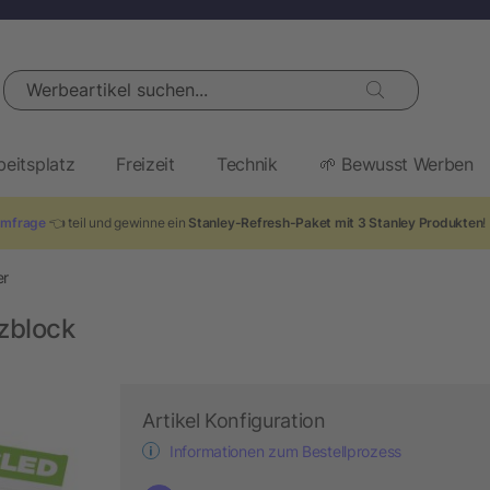
Werbeartikel suchen...
beitsplatz
Freizeit
Technik
🌱 Bewusst Werben
mfrage
👈 teil und gewinne ein
Stanley-Refresh-Paket mit 3 Stanley Produkten
!
er
zblock
Artikel Konfiguration
Informationen zum Bestellprozess