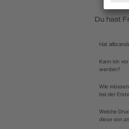
Du hast F
Hat allbrand
Kann ich vo
werden?
Wie müssen 
bei der Erst
Welche Druc
diese von a