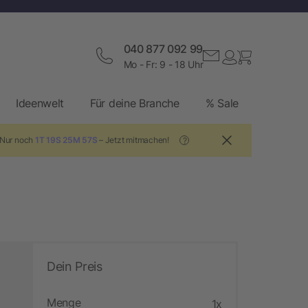
040 877 092 99
Mo - Fr: 9 - 18 Uhr
Ideenwelt
Für deine Branche
% Sale
 Nur noch
1T 19S 25M 56S
– Jetzt mitmachen!
?
Dein Preis
Menge
1x