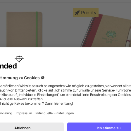
Priority
IN A5 Notizbuch recycelt
Priestly A6 Spiral Notizb
mit Stift
5/5
(1)
5/5
(1)
ab 1,06 €
ab 0,74 €