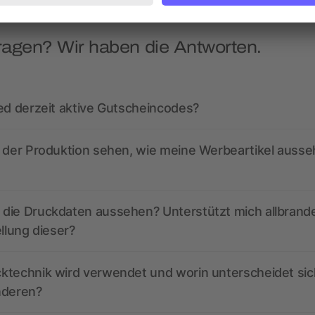
ragen? Wir haben die Antworten.
ed derzeit aktive Gutscheincodes?
r der Produktion sehen, wie meine Werbeartikel auss
die Druckdaten aussehen? Unterstützt mich allbrand
ellung dieser?
ktechnik wird verwendet und worin unterscheidet sic
nderen?