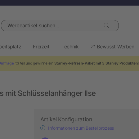
Werbeartikel suchen...
beitsplatz
Freizeit
Technik
🌱 Bewusst Werben
Umfrage
👈 teil und gewinne ein
Stanley-Refresh-Paket mit 3 Stanley Produkten
mit Schlüsselanhänger Ilse
Artikel Konfiguration
Informationen zum Bestellprozess