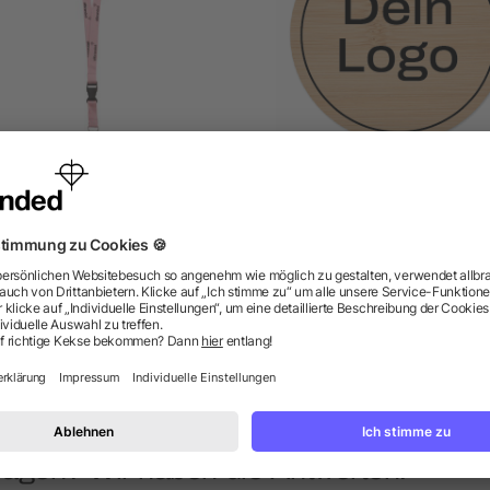
Bambus Lanyard
Runder Untersetzer Bam
ab 0,31 €
ab 0,26 €
ragen? Wir haben die Antworten.