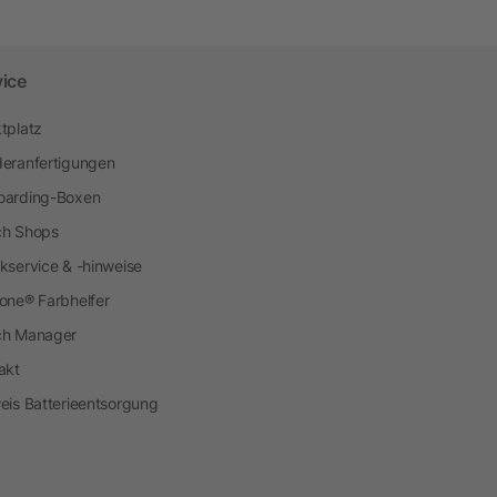
vice
tplatz
eranfertigungen
arding-Boxen
h Shops
kservice & -hinweise
one® Farbhelfer
ch Manager
akt
eis Batterieentsorgung