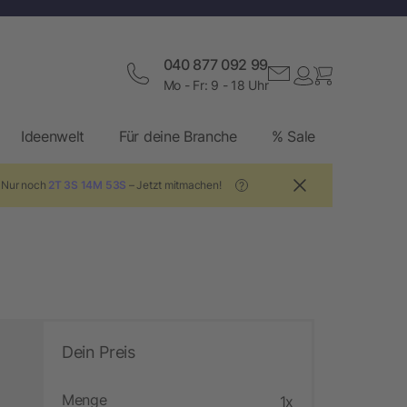
040 877 092 99
Mo - Fr: 9 - 18 Uhr
Ideenwelt
Für deine Branche
% Sale
! Nur noch
2T 3S 14M 52S
– Jetzt mitmachen!
?
Dein Preis
Menge
1x