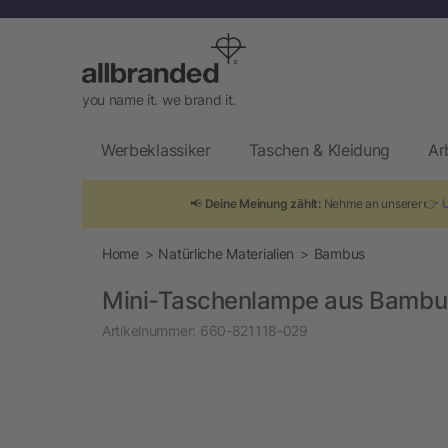
you name it. we brand it.
Werbeklassiker
Taschen & Kleidung
Ar
📢
Deine Meinung zählt:
Nehme an unserer 👉
Home
Natürliche Materialien
Bambus
Mini-Taschenlampe aus Bambus 
Artikelnummer:
660-821118-029