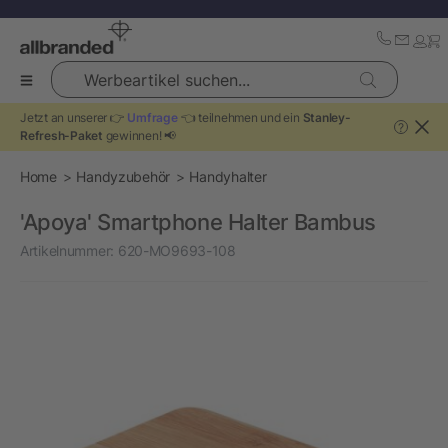
Werbeartikel suchen...
Jetzt an unserer 👉
Umfrage
👈 teilnehmen und ein
Stanley-
?
Refresh-Paket
gewinnen! 📢
Home
Handyzubehör
Handyhalter
'Apoya' Smartphone Halter Bambus
Artikelnummer:
620-MO9693-108