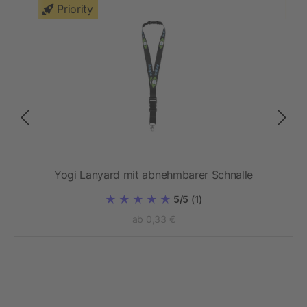
Priority
tem
Yogi Lanyard mit abnehmbarer Schnalle
abel
5/5
(1)
ab 0,33 €