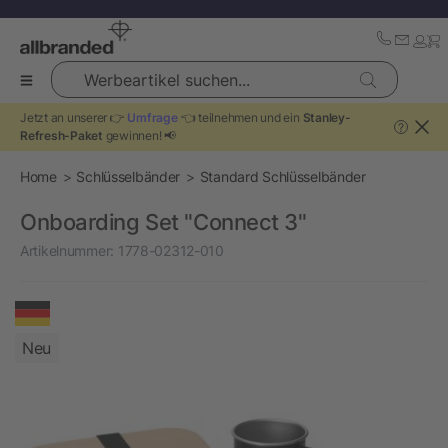
Werbeartikel suchen...
Jetzt an unserer 👉
Umfrage
👈 teilnehmen und ein
Stanley-
?
Refresh-Paket
gewinnen! 📢
Home
Schlüsselbänder
Standard Schlüsselbänder
Onboarding Set "Connect 3"
Artikelnummer:
1778-02312-010
Neu