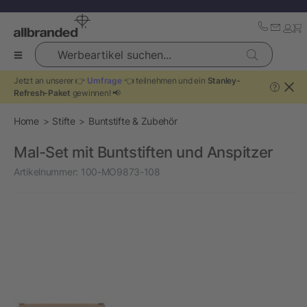
Werbeartikel suchen...
Jetzt an unserer 👉
Umfrage
👈 teilnehmen und ein
Stanley-
?
Refresh-Paket
gewinnen! 📢
Home
Stifte
Buntstifte & Zubehör
Mal-Set mit Buntstiften und Anspitzer
Artikelnummer:
100-MO9873-108