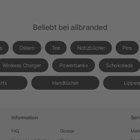
Beliebt bei allbranded
s
Ostern
Tee
Notizbücher
Pins
Wireless Charger
Powerbanks
Schokolade
irts
Handtücher
Lippen
Information
Ser
FAQ
Glossar
Mark