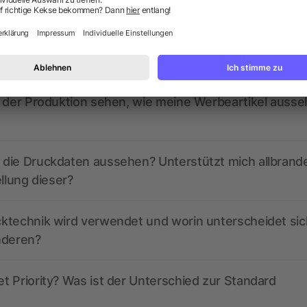
ragen? Wir haben die Antworten.
ed derzeit aktive Gutscheincodes?
r der Produktion sehen, wie meine Werbeartikel auss
die Druckdaten aussehen? Unterstützt mich allbrand
ellung dieser?
ktechnik wird verwendet und worin unterscheidet sic
nderen?
 Priority? Was ist der Unterschied zur Standard