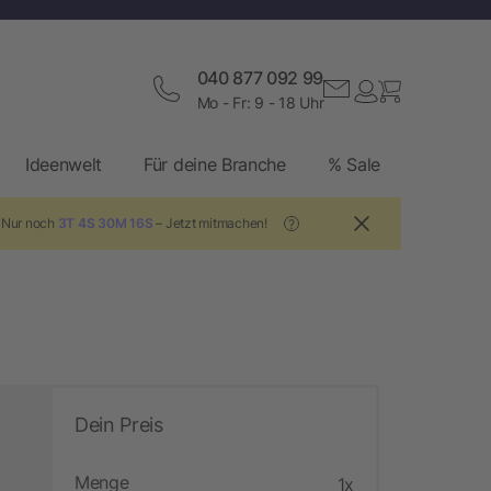
040 877 092 99
Mo - Fr: 9 - 18 Uhr
Ideenwelt
Für deine Branche
% Sale
! Nur noch
3T 4S 30M 15S
– Jetzt mitmachen!
?
Dein Preis
Menge
1x