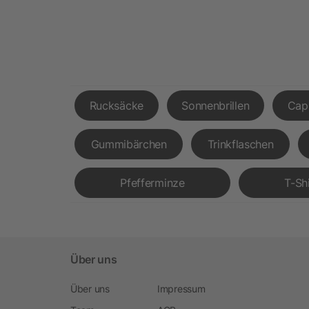
Rucksäcke
Sonnenbrillen
Cap
Gummibärchen
Trinkflaschen
Pfefferminze
T-Sh
Über uns
Über uns
Impressum