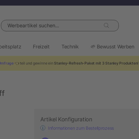
Werbeartikel suchen...
beitsplatz
Freizeit
Technik
🌱 Bewusst Werben
Umfrage
👈 teil und gewinne ein
Stanley-Refresh-Paket mit 3 Stanley Produkten
ff
Artikel Konfiguration
Informationen zum Bestellprozess