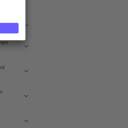
ehen
ed
h