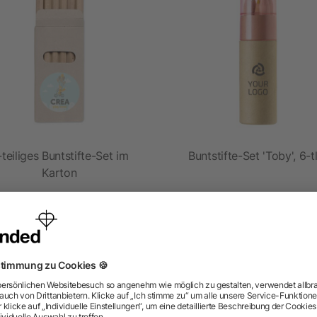
-teiliges Buntstifte-Set im
Buntstifte-Set 'Toby', 6-t
Karton
5/5
(1)
ab 0,11 €
ab 0,16 €