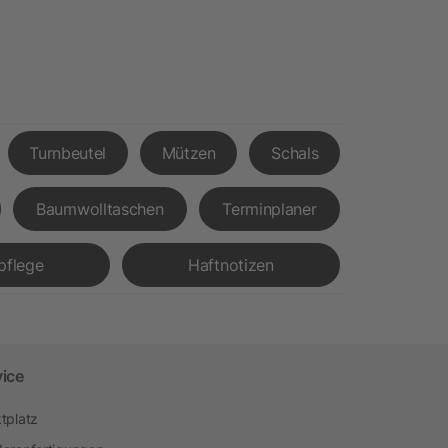
Turnbeutel
Mützen
Schals
Baumwolltaschen
Terminplaner
pflege
Haftnotizen
vice
tplatz