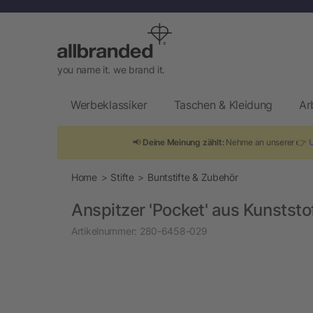
you name it. we brand it.
Werbeklassiker
Taschen & Kleidung
Ar
📢
Deine Meinung zählt:
Nehme an unserer 👉
Home
Stifte
Buntstifte & Zubehör
Anspitzer 'Pocket' aus Kunststo
Artikelnummer:
280-6458-029