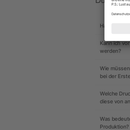
Du hast F
Hat allbrand
Kann ich vo
werden?
Wie müssen 
bei der Erst
Welche Druc
diese von a
Was bedeutet
Produktion?