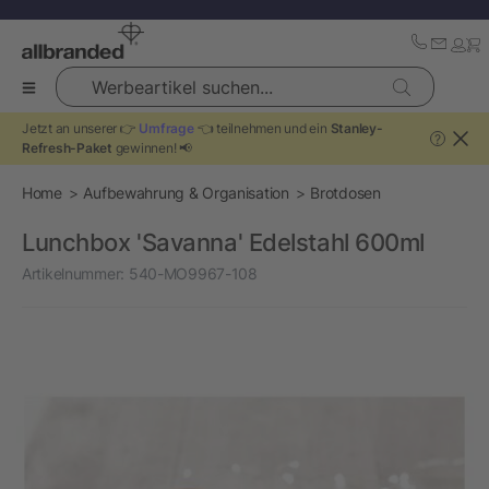
Werbeartikel suchen...
Jetzt an unserer 👉
Umfrage
👈 teilnehmen und ein
Stanley-
?
Refresh-Paket
gewinnen! 📢
Home
Aufbewahrung & Organisation
Brotdosen
Lunchbox 'Savanna' Edelstahl 600ml
Artikelnummer:
540-MO9967-108