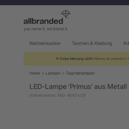
you name it. we brand it.
Werbeklassiker
Taschen & Kleidung
Ar
📢
Deine Meinung zählt:
Nehme an unserer 👉
Home
Lampen
Taschenlampen
LED-Lampe 'Primus' aus Metall
Artikelnummer:
660-4845-029