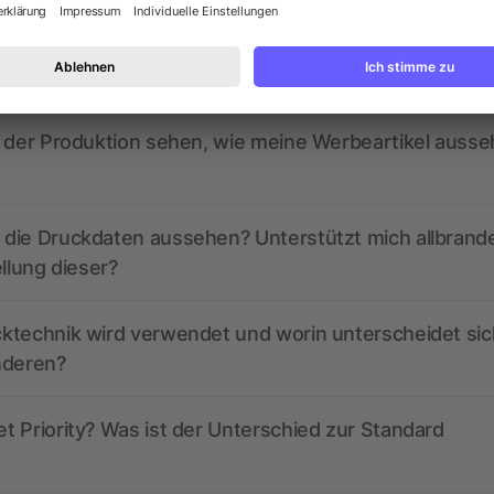
ed derzeit aktive Gutscheincodes?
r der Produktion sehen, wie meine Werbeartikel auss
die Druckdaten aussehen? Unterstützt mich allbrand
ellung dieser?
ktechnik wird verwendet und worin unterscheidet sic
nderen?
 Priority? Was ist der Unterschied zur Standard