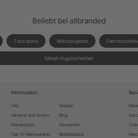
Beliebt bei allbranded
Touchpens
Werkzeugsets
Fahrradzubeh
Metall-Kugelschreiber
Information
Ser
FAQ
Glossar
Mark
Versand und Kosten
Blog
Sond
Reklamation
Newsletter
Onbo
Top 10 Werbeartikel
Bestellablauf
Merc