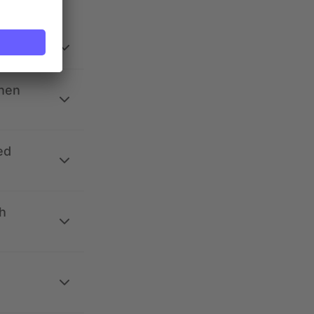
ehen
ed
h