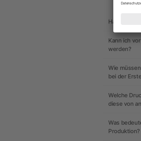
Hat allbrand
Kann ich vo
werden?
Wie müssen 
bei der Erst
Welche Druc
diese von a
Was bedeutet
Produktion?