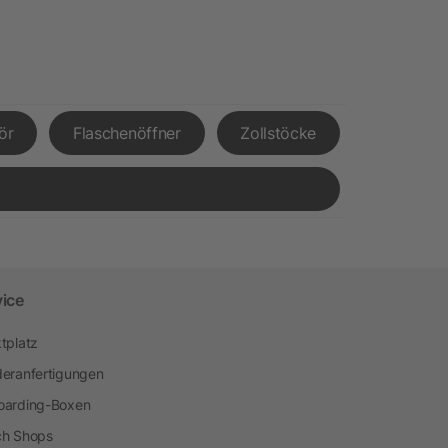
ör
Flaschenöffner
Zollstöcke
vice
tplatz
eranfertigungen
arding-Boxen
h Shops