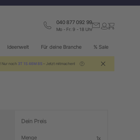
040 877 092 99
Mo - Fr: 9 - 18 Uhr
Ideenwelt
Für deine Branche
% Sale
! Nur noch
3T 1S 46M 7S
– Jetzt mitmachen!
?
Dein Preis
Menge
1x