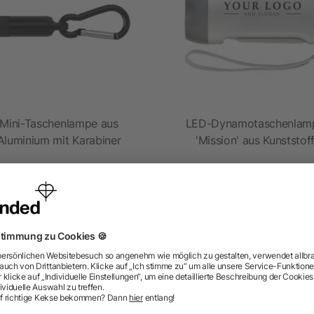
Mini-Taschenlampe aus
LED-Dynamotaschenlam
Aluminium mit Karabiner
'Mission' aus Kunststof
ab 0,62 €
ab 0,87 €
ragen? Wir haben die Antworten.