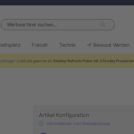
Werbeartikel suchen...
beitsplatz
Freizeit
Technik
🌱 Bewusst Werben
Umfrage
👈 teil und gewinne ein
Stanley-Refresh-Paket mit 3 Stanley Produkten
Artikel Konfiguration
Informationen zum Bestellprozess