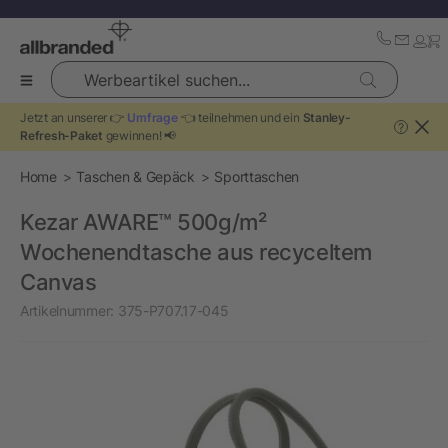
Werbeartikel suchen...
Jetzt an unserer 👉
Umfrage
👈 teilnehmen und ein
Stanley-
?
Refresh-Paket
gewinnen! 📢
Home
Taschen & Gepäck
Sporttaschen
Kezar AWARE™ 500g/m²
Wochenendtasche aus recyceltem
Canvas
Artikelnummer:
375-P707.17-045