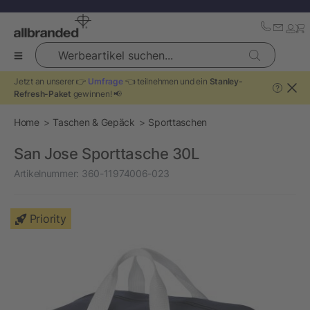
Werbeartikel suchen...
Jetzt an unserer 👉
Umfrage
👈 teilnehmen und ein
Stanley-
?
Refresh-Paket
gewinnen! 📢
Home
Taschen & Gepäck
Sporttaschen
San Jose Sporttasche 30L
Artikelnummer:
360-11974006-023
Priority