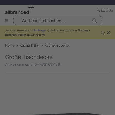
Werbeartikel suchen...
Jetzt an unserer 👉
Umfrage
👈 teilnehmen und ein
Stanley-
?
Refresh-Paket
gewinnen! 📢
Home
Küche & Bar
Küchenzubehör
Große Tischdecke
Artikelnummer:
540-MO2103-108