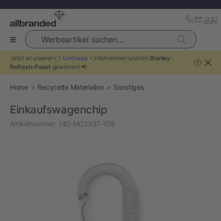
Werbeartikel suchen...
Jetzt an unserer 👉
Umfrage
👈 teilnehmen und ein
Stanley-
?
Refresh-Paket
gewinnen! 📢
Home
Recycelte Materialien
Sonstiges
Einkaufswagenchip
Artikelnummer:
140-MO2337-108