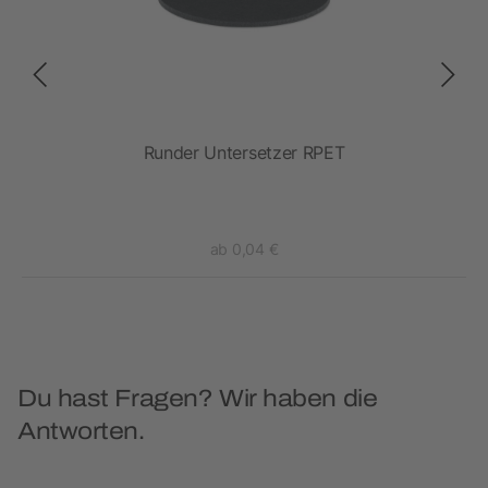
sh
Runder Untersetzer RPET
Ti
ab 0,04 €
Du hast Fragen? Wir haben die
Antworten.