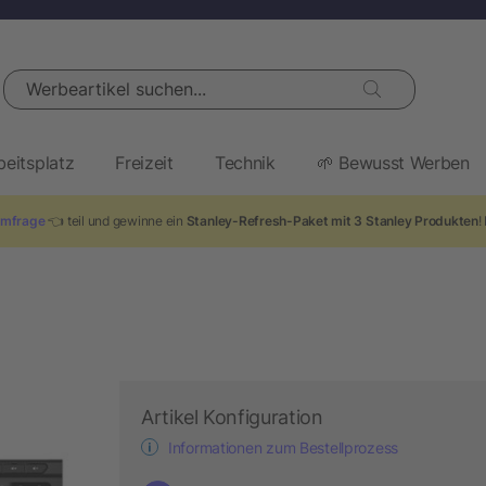
Werbeartikel suchen...
beitsplatz
Freizeit
Technik
🌱 Bewusst Werben
mfrage
👈 teil und gewinne ein
Stanley-Refresh-Paket mit 3 Stanley Produkten
!
Artikel Konfiguration
Informationen zum Bestellprozess