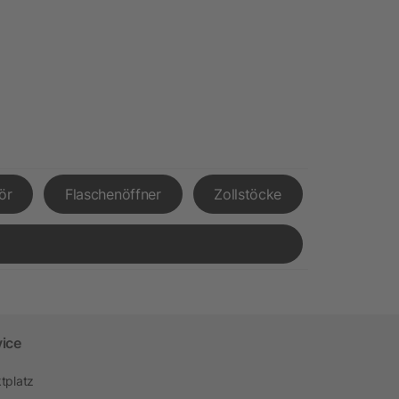
ör
Flaschenöffner
Zollstöcke
vice
tplatz