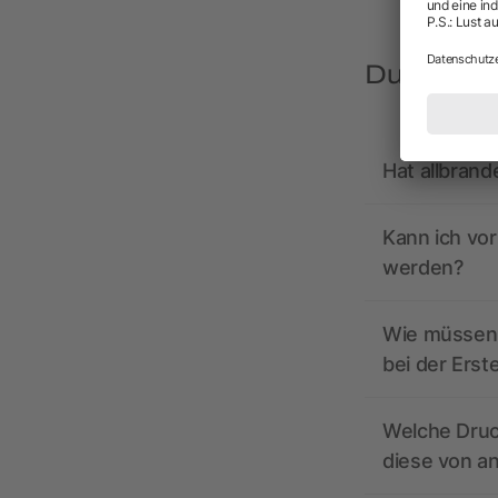
Du hast F
Hat allbrand
Kann ich vo
werden?
Wie müssen 
bei der Erst
Welche Druc
diese von a