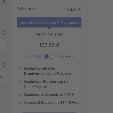
?
Stückpreis
66,25 €
Nur weitere 3 Stück um 11 % zu sparen
?
NETTOPREIS
132,50 €
Exkl. MwSt.
Inkl. MwSt.
?
Kostenlose digitale
Druckvorschau
zur Freigabe
Kostenlose Stornierung
bis
Druckfreigabe
Kostenloser Versand
ab 500 €
r
Voraussichtl. Lieferung
11 - 12 Aug