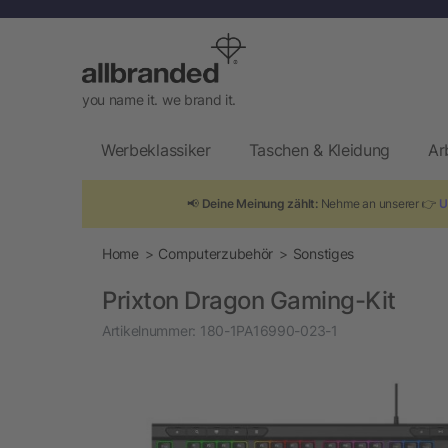
you name it. we brand it.
Werbeklassiker
Taschen & Kleidung
Ar
📢
Deine Meinung zählt:
Nehme an unserer 👉
U
Home
Computerzubehör
Sonstiges
Prixton Dragon Gaming-Kit
Artikelnummer:
180-1PA16990-023-1