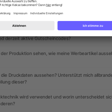
ragen? Wir haben die Antworten.
ed derzeit aktive Gutscheincodes?
r der Produktion sehen, wie meine Werbeartikel auss
die Druckdaten aussehen? Unterstützt mich allbrand
ellung dieser?
ktechnik wird verwendet und worin unterscheidet sic
nderen?