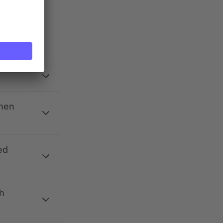
ehen
ed
h