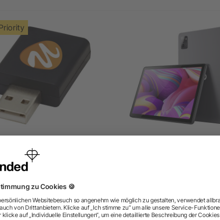
Priority
cognito USB-Datenblocker
Prixton Nova 10,1", 4G 4/6
Tablet
ab 1,29 €
ab 155,12 €