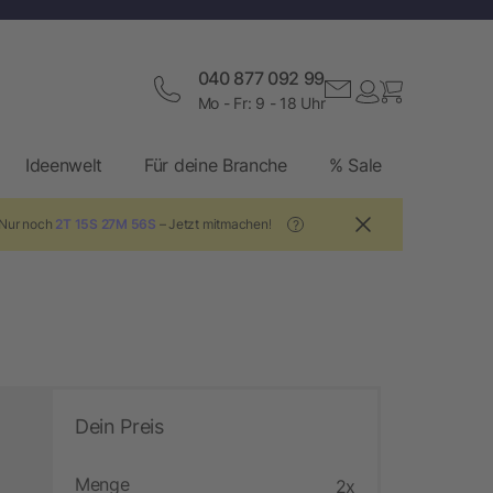
040 877 092 99
Mo - Fr: 9 - 18 Uhr
Ideenwelt
Für deine Branche
% Sale
 Nur noch
2T 15S 27M 56S
– Jetzt mitmachen!
?
Dein Preis
Menge
2x