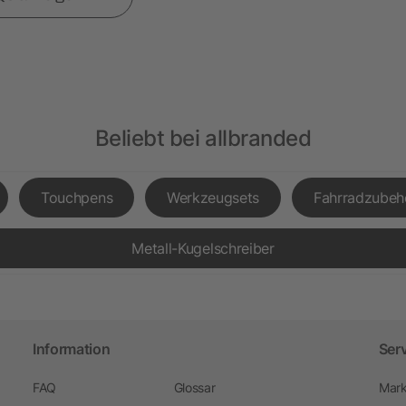
Beliebt bei allbranded
Touchpens
Werkzeugsets
Fahrradzubeh
Metall-Kugelschreiber
Information
Ser
FAQ
Glossar
Mark