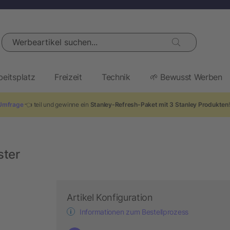
Werbeartikel suchen...
beitsplatz
Freizeit
Technik
🌱 Bewusst Werben
Umfrage
👈 teil und gewinne ein
Stanley-Refresh-Paket mit 3 Stanley Produkten
ster
Artikel Konfiguration
Informationen zum Bestellprozess