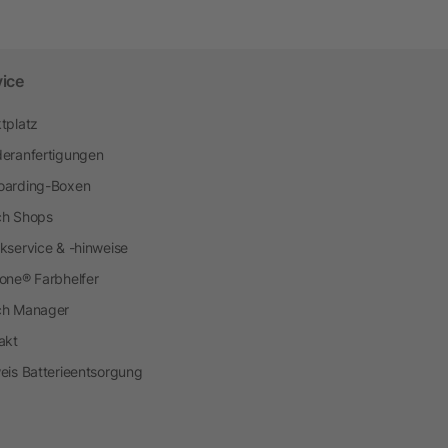
vice
tplatz
eranfertigungen
arding-Boxen
h Shops
kservice & -hinweise
one® Farbhelfer
ch Manager
akt
eis Batterieentsorgung