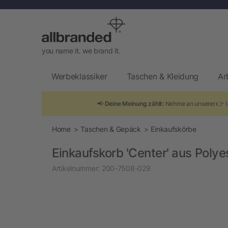
you name it. we brand it.
Werbeklassiker
Taschen & Kleidung
Ar
📢
Deine Meinung zählt:
Nehme an unserer 👉
Home
Taschen & Gepäck
Einkaufskörbe
Einkaufskorb 'Center' aus Polye
Artikelnummer:
200-7508-029