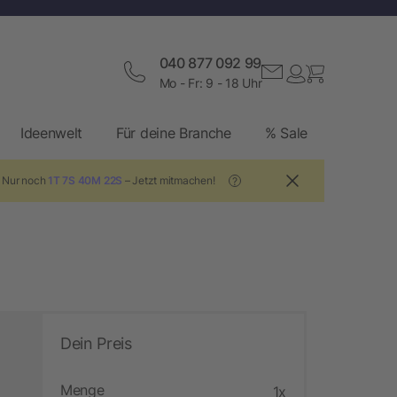
040 877 092 99
Mo - Fr: 9 - 18 Uhr
Ideenwelt
Für deine Branche
% Sale
! Nur noch
1T 7S 40M 22S
– Jetzt mitmachen!
?
Dein Preis
Menge
1x