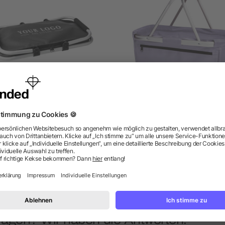
inkaufskorb 'Center' aus
HALFAR® Shopper BASK
Polyester
ab 6,01 €
ab 15,22 €
ragen? Wir haben die Antworten.