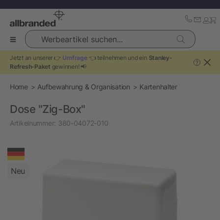
Werbeartikel suchen...
Jetzt an unserer 👉
Umfrage
👈 teilnehmen und ein
Stanley-
?
Refresh-Paket
gewinnen! 📢
Home
Aufbewahrung & Organisation
Kartenhalter
Dose "Zig-Box"
Artikelnummer:
380-04072-010
Neu