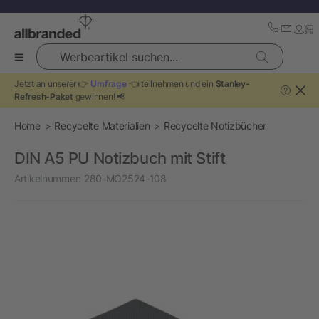
Werbeartikel suchen...
Jetzt an unserer 👉
Umfrage
👈 teilnehmen und ein
Stanley-
?
Refresh-Paket
gewinnen! 📢
Home
Recycelte Materialien
Recycelte Notizbücher
DIN A5 PU Notizbuch mit Stift
Artikelnummer:
280-MO2524-108